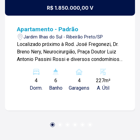
R$ 1.850.000,00 V
Apartamento - Padrão
Jardim Ilhas do Sul - Ribeirão Preto/SP
Localizado próximo à Rod. José Fregonezi, Dr.
Breno Nery, Neurocirurgião, Praça Doutor Luiz
Antonio Passini Rossi e diversos condomínios.
Apartamento de 227m² com: -04 suítes; -Sala 02
ambientes; -01 lavabo; -Sacada gourmet; -
4
6
4
227m²
Cozinha; -Despensa; -Área de serviço; -01
Dorm.
Banho
Garagens
A. Útil
banheiro de serviço; -04 vagas de garagem;
Diferenciais do imóvel: -Nunca habitado; -Vista
panorâmica; -Ponto para ares-condicionados;
Condomínio com: -Portaria 24h; -Porteiro; -
Reconhecimento facial; -Hall social; -Elevador
social; -Elevador de serviço; -Piscina adulto e
infantil; -Sauna; -Playground; -Quadra