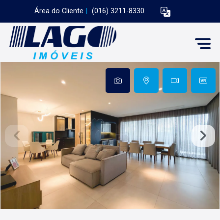
Área do Cliente
|
(016) 3211-8330