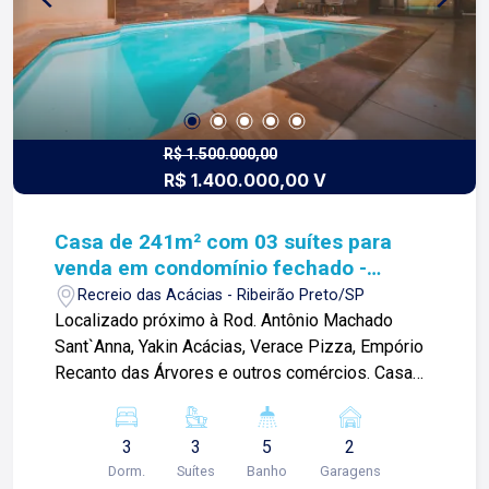
R$ 1.500.000,00
R$ 1.400.000,00 V
Casa de 241m² com 03 suítes para
venda em condomínio fechado -
Recreio das Acácias
Recreio das Acácias - Ribeirão Preto/SP
Localizado próximo à Rod. Antônio Machado
Sant`Anna, Yakin Acácias, Verace Pizza, Empório
Recanto das Árvores e outros comércios. Casa
de 241m² com: -03 quartos sendo 03 suítes; -
Sala 02 ambientes; -Escritório; -01 lavabo; -
3
3
5
2
Cozinha planejada com cooktop por indução,
Dorm.
Suítes
Banho
Garagens
forno elétrico e micro-ondas embutido; -