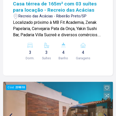
Casa térrea de 165m² com 03 suítes
para locação - Recreio das Acácias
Recreio das Acácias - Ribeirão Preto/SP
Localizado próximo à MB Fit Academia, Zenak
Papelaria, Cervejaria Pata da Onça, Yakin Sushi
Bar, Padaria Villa Sucreê e diversos comércios.
Casa térrea de 165m² com: -03 suítes
climatizados com armários; -Sala ampla 02
3
3
4
4
ambientes; -01 lavabo; -Cozinha planejada; -
Dorm.
Suítes
Banho
Garagens
Varanda gourmet; -Área de serviço com armários;
-Corredor lateral; -Quintal; -04 vagas de garagem;
Para mais informações e agendamento de visita,
entre em contato. Lago Imóveis ? desde 1987
construindo relacionamentos e confiança com
Cód.
239510
clientes e proprietários.