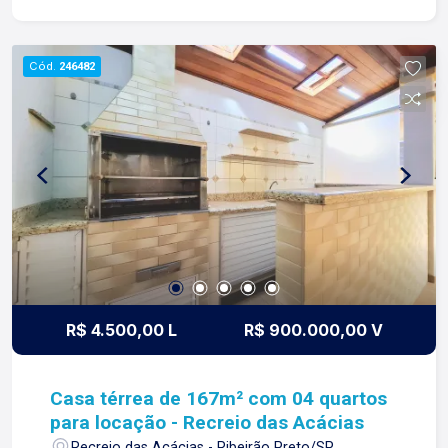
Vestiário; -04 vagas de garagem; Para mais
informações e agendar visita, entre em contato.
Lago é RELACIONAMENTO! Desde 1987 esta é a
Cód.
246482
nossa missão, nosso propósito e o verdadeiro
sentido de tudo que fazemos. Todos os dias
construímos laços fortes e indeléveis com
nossos proprietários e clientes. Somos uma
imobiliária que equilibra a tradicionalidade com o
arrojo e a força comercial da atualidade. A Lago é
sua principal imobiliária em Ribeirão Preto!
R$ 4.500,00 L
R$ 900.000,00 V
Casa térrea de 167m² com 04 quartos
para locação - Recreio das Acácias
Recreio das Acácias - Ribeirão Preto/SP