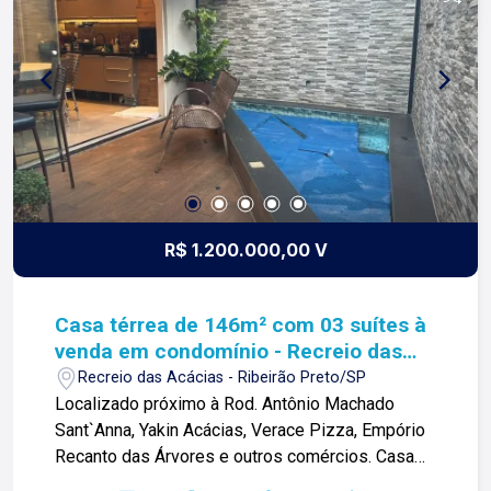
R$ 1.200.000,00 V
Casa térrea de 146m² com 03 suítes à
venda em condomínio - Recreio das
Acácias
Recreio das Acácias - Ribeirão Preto/SP
Localizado próximo à Rod. Antônio Machado
Sant`Anna, Yakin Acácias, Verace Pizza, Empório
Recanto das Árvores e outros comércios. Casa
térrea de 146m² com: -03 suítes climatizadas e