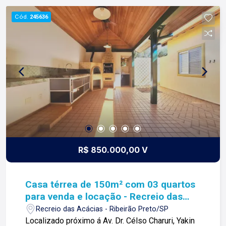
de tudo que fazemos. Todos os dias
Cód.
245636
construímos laços fortes e indeléveis com
nossos proprietários e clientes. Somos uma
imobiliária que equilibra a tradicionalidade com o
arrojo e a força comercial da atualidade. A Lago é
sua principal imobiliária em Ribeirão Preto!
R$ 850.000,00 V
Casa térrea de 150m² com 03 quartos
para venda e locação - Recreio das
Acácias
Recreio das Acácias - Ribeirão Preto/SP
Localizado próximo á Av. Dr. Célso Charuri, Yakin