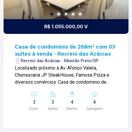
arrojo e a força comercial da atualidade. A Lago é
sua principal imobiliária em Ribeirão Preto!
R$ 1.055.000,00 V
Casa de condomínio de 268m² com 03
suítes à venda - Recreio das Acácias
Recreio das Acácias - Ribeirão Preto/SP
Localizado próximo à Av. Afonço Valera,
Churrascaria JP SteakHouse, Famosa Pizza e
diversos comércios. Casa de condominio de
268m² com: -03 suítes; -Closet; -Sala 02
ambientes; -01 lavabo; -Cozinha planejada; -Área
3
3
4
4
de serviço; -Corredor lateral; -04 vagas de
Dorm.
Suítes
Banho
Garagens
garagem. Para mais informações e agendar
visita, entre em contato. Lago é
RELACIONAMENTO! Desde 1987 esta é a nossa
missão, nosso propósito e o verdadeiro sentido