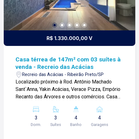
R$ 1.330.000,00 V
Casa térrea de 147m² com 03 suítes à
venda - Recreio das Acácias
Recreio das Acácias - Ribeirão Preto/SP
Localizado próximo à Rod. Antônio Machado
Sant`Anna, Yakin Acácias, Verace Pizza, Empório
Recanto das Árvores e outros comércios. Casa
térrea de 147m² com: -03 suítes climatizadas
com armários; -Sala ampla 02 ambientes com ar
3
3
4
4
condicionado; -Cozinha planejada; -Área de
Dorm.
Suítes
Banho
Garagens
serviço com armários; -01 lavabo; -Varanda
gourmet; -Corredor lateral; -Quintal; -Piscina; -