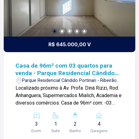
R$ 645.000,00 V
Casa de 96m² com 03 quartos para
venda - Parque Residencial Cândido
Portinari
Parque Residencial Cândido Portinari - Ribeirão
Preto/SP
Localizado próximo à Av. Profa. Diná Rizzi, Rod.
Anhanguera, Supermercados Mialich, Academia e
diversos comércios. Casa de 96m² com: -03
quartos sendo 01 suíte; -01 banheiro social; -Sala
de estar; -Sala de jantar; -Cozinha planejada;
3
1
2
4
-Área de serviços; -Quintal; -04 vagas de
Dorm.
Suite
Banho
Garagens
garagem; Diferenciais: -Quinta com espaço