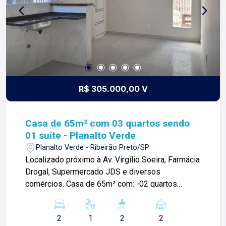
R$ 305.000,00 V
Casa de 65m² com 03 quartos sendo
01 suíte - Planalto Verde
Planalto Verde - Ribeirão Preto/SP
Localizado próximo à Av. Virgílio Soeira, Farmácia
Drogal, Supermercado JDS e diversos
comércios. Casa de 65m² com: -02 quartos
sendo 01 suíte; -Sala; -Cozinha; -Área de serviço;
-01 banheiro social; -02 vagas de garagem; Para
2
1
2
2
mais informações e agendar visita, entre em