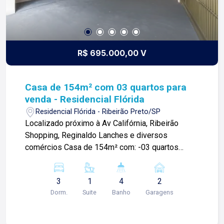
R$ 695.000,00 V
Casa de 154m² com 03 quartos para
venda - Residencial Flórida
Residencial Flórida - Ribeirão Preto/SP
Localizado próximo à Av Califórnia, Ribeirão
Shopping, Reginaldo Lanches e diversos
comércios Casa de 154m² com: -03 quartos
sendo 01 suíte; -Banheiro social; -Sala ampla; -
Cozinha com armário; -Área de serviço; -02 vagas
3
1
4
2
de garagens; Para mais informações e agendar
Dorm.
Suite
Banho
Garagens
visita, entre em contato. Lago é Relacionamento!
Esta é a nossa missão, nosso propósito e o
verdadeiro sentido de tudo que fazemos. Todos