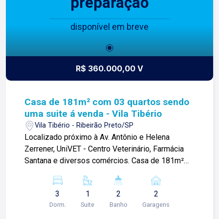
preparação
disponível em breve
R$ 360.000,00 V
Casa de 181m² com 03 quartos sendo
uma suite á venda - Vila Tibério
Vila Tibério - Ribeirão Preto/SP
Localizado próximo à Av. Antônio e Helena
Zerrener, UniVET - Centro Veterinário, Farmácia
Santana e diversos comércios. Casa de 181m²
com: -3 quartos, sendo 1 suíte; -01 banheiro
social; -Sala de estar; -Cozinha -copa -Área de
3
1
2
2
serviço; -02 vagas de garagem; Para mais
Dorm.
Suite
Banho
Garagens
informações e agendar visita, entre em contato.