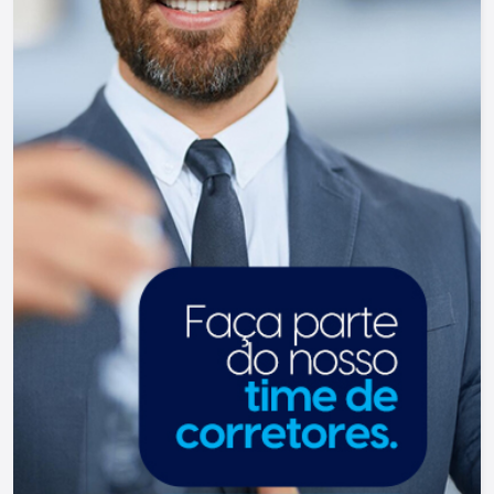
da atualidade. Temos mais de 140 funcionários e
parceiros de negócios e ao longo da nossa
caminhada já administramos mais de 20.000
locações e realizamos mais de 3.000 vendas de
imóveis. Temos o maior inventário de cadastros
de imóveis de Ribeirão Preto e região com mais
de 20.000 opções, em todos os cantos da
cidade, para todos os padrões e para todos os
gostos de nossos clientes. Se você deseja
comprar, alugar ou negociar seu próprio imóvel,
nós somos a imobiliária certa, porque para a Lago
o que vale é o relacionamento, portanto, venha
tomar um café conosco em uma de nossas três
lojas: Lago Vendas - Av. Presidente Vargas, 407,
Lago Locação - Rua Barão do Amazonas, 1700 e
Lago Administrativo/Cadastro - Rua Altino
Arantes, 644.