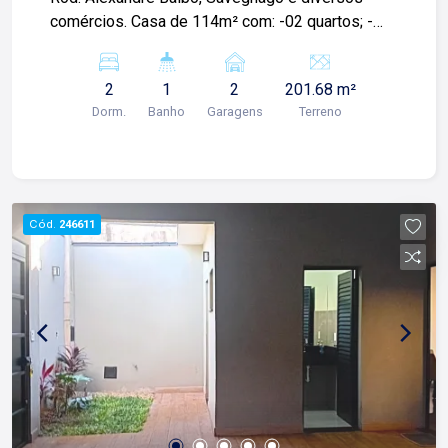
comércios. Casa de 114m² com: -02 quartos; -
Sala; -01 banheiro social; -Cozinha; -Área de
serviços; -Quintal; -02 vagas de garagem; Para
2
1
2
201.68 m²
mais informações e agendar visita, entre em
Dorm.
Banho
Garagens
Terreno
contato. Lago é RELACIONAMENTO! Desde 1987
esta é a nossa missão, nosso propósito e o
verdadeiro sentido de tudo que fazemos. Todos
os dias construímos laços fortes e indeléveis
com nossos proprietários e clientes. Somos uma
Cód.
246611
imobiliária que equilibra a tradicionalidade com o
arrojo e a força comercial da atualidade. A Lago é
sua principal imobiliária em Ribeirão Preto!