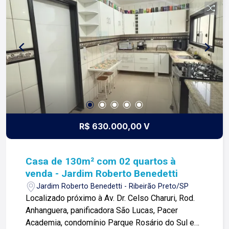
Desde 1987 esta é a nossa missão, nosso
propósito e o verdadeiro sentido de tudo que
fazemos. Todos os dias construímos laços
fortes e indeléveis com nossos proprietários e
clientes. Somos uma imobiliária que equilibra a
tradicionalidade com o arrojo e a força comercial
da atualidade. A Lago é sua principal imobiliária
em Ribeirão Preto!
R$ 630.000,00 V
Casa de 130m² com 02 quartos à
venda - Jardim Roberto Benedetti
Jardim Roberto Benedetti - Ribeirão Preto/SP
Localizado próximo à Av. Dr. Celso Charuri, Rod.
Anhanguera, panificadora São Lucas, Pacer
Academia, condomínio Parque Rosário do Sul e