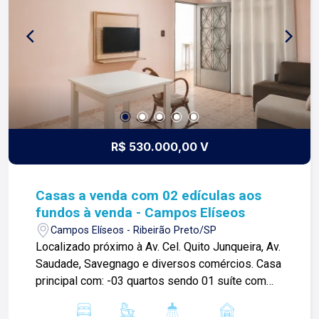
R$ 530.000,00 V
Casas a venda com 02 edículas aos
fundos à venda - Campos Elíseos
Campos Elíseos - Ribeirão Preto/SP
Localizado próximo à Av. Cel. Quito Junqueira, Av.
Saudade, Savegnago e diversos comércios. Casa
principal com: -03 quartos sendo 01 suíte com
claraboia; -Sala; -01 banheiro social; -Cozinha;
-Área de serviços; -Corredor lateral; -02 vagas de