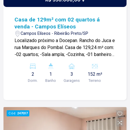
Casa de 129m² com 02 quartos á
venda - Campos Elíseos
Campos Elíseos - Ribeirão Preto/SP
Localizado próximo a Docepan. Rancho do Juca e
rua Marques do Pombal. Casa de 129,24 m² com:
-02 quartos; -Sala ampla; -Cozinha; -01 banheiros
sociais; -Área de serviço; -03 vaga de garagem.
Para mais informações e agendar visita, entre em
2
1
3
152 m²
contato. Lago Imóveis - Desde 1987 construindo
Dorm.
Banho
Garagens
Terreno
relacionamentos e confiança com nossos
clientes e proprietários!
Cód.
247037