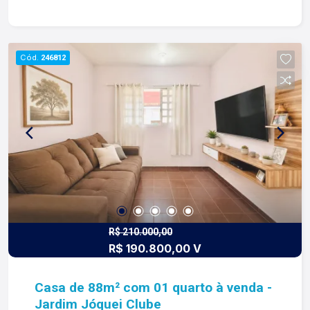
Lago é RELACIONAMENTO! Desde 1987 esta é a
nossa missão, nosso propósito e o verdadeiro
sentido de tudo que fazemos. Todos os dias
construímos laços fortes e indeléveis com
Cód.
246812
nossos proprietários e clientes. Somos uma
imobiliária que equilibra a tradicionalidade com o
arrojo e a força comercial da atualidade. A Lago é
sua principal imobiliária em Ribeirão Preto!
R$ 210.000,00
R$ 190.800,00 V
Casa de 88m² com 01 quarto à venda -
Jardim Jóquei Clube