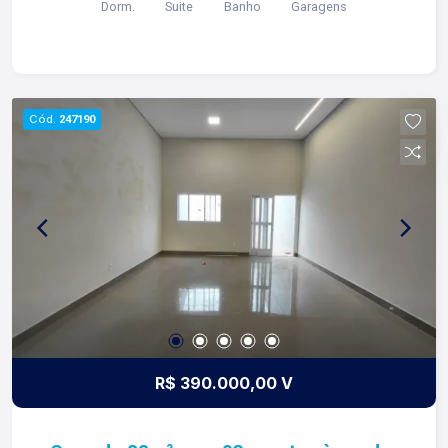
Dorm.
Suite
Banho
Garagens
contato. Lago é RELACIONAMENTO! Desde 1987
esta é a nossa missão, nosso propósito e o
verdadeiro sentido de tudo que fazemos. Todos
os dias construímos laços fortes e indeléveis
com nossos proprietários e clientes. Somos uma
Cód.
247190
imobiliária que equilibra a tradicionalidade com o
arrojo e a força comercial da atualidade. A Lago é
sua principal imobiliária em Ribeirão Preto!
R$ 390.000,00 V