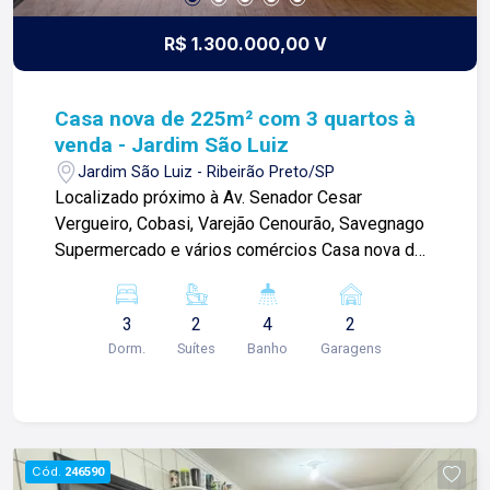
R$ 1.300.000,00 V
Casa nova de 225m² com 3 quartos à
venda - Jardim São Luiz
Jardim São Luiz - Ribeirão Preto/SP
Localizado próximo à Av. Senador Cesar
Vergueiro, Cobasi, Varejão Cenourão, Savegnago
Supermercado e vários comércios Casa nova de
225 m² com: -03 quartos sendo 2 suítes; -
Banheiro social com blindex e gabinete; -Sala
3
2
4
2
dois ambientes; -Cozinha americana planejada; -
Dorm.
Suítes
Banho
Garagens
Varanda gourmet; -Lavabo; -Área de serviços; -2
vagas de garagem cobertas; -Terreno livre de
200 m² com saída para rua de trás; -
Possibilidade de venda somente da casa sem o
terreno Para mais informações e agendar visita,
Cód.
246590
entre em contato. Lago é RELACIONAMENTO!