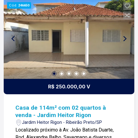
nossa missão, nosso propósito e o verdadeiro
Cód.
246650
sentido de tudo que fazemos. Todos os dias
construímos laços fortes e indeléveis com
nossos proprietários e clientes. Somos uma
imobiliária que equilibra a tradicionalidade com o
arrojo e a força comercial da atualidade. A Lago é
sua principal imobiliária em Ribeirão Preto!
R$ 250.000,00 V
Casa de 114m² com 02 quartos à
venda - Jardim Heitor Rigon
Jardim Heitor Rigon - Ribeirão Preto/SP
Localizado próximo à Av. João Batista Duarte,
Rod. Alexandre Balbo, Savegnago e diversos