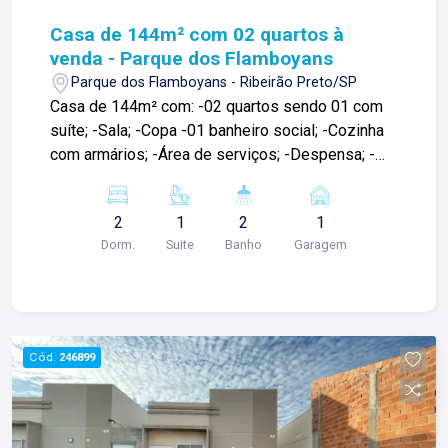
Casa de 144m² com 02 quartos à
venda - Parque dos Flamboyans
Parque dos Flamboyans - Ribeirão Preto/SP
Casa de 144m² com: -02 quartos sendo 01 com
suíte; -Sala; -Copa -01 banheiro social; -Cozinha
com armários; -Área de serviços; -Despensa; -
Espaço gourmet com churrasqueira; -Quintal; -01
vaga de garagem; Para mais informações e
2
1
2
1
agendar visita, entre em contato. Lago é
Dorm.
Suite
Banho
Garagem
Relacionamento! Esta é a nossa missão, nosso
propósito e o verdadeiro sentido de tudo que
fazemos. Todos os dias construímos laços
fortes e indeléveis com nossos proprietários e
clientes. Somos uma imobiliária que, desde a
Cód.
246899
nossa fundação em 1987, equilibra a
tradicionalidade com o arrojo e a força comercial
da atualidade. Temos mais de 140 funcionários e
parceiros de negócios e ao longo da nossa