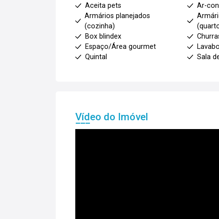
Aceita pets
Ar-con
Armários planejados
Armári
(cozinha)
(quart
Box blindex
Churra
Espaço/Área gourmet
Lavab
Quintal
Sala d
Vídeo do Imóvel