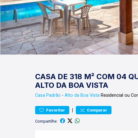
CASA DE 318 M² COM 04 Q
ALTO DA BOA VISTA
Casa
Padrão
-
Alto da Boa Vista
Residencial ou Co
|
Favoritar
Comparar
Compartilhe: