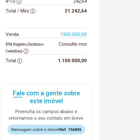
IPTU
242,64
Total / Mês
21.242,64
1.100.000,00
Venda
Consulte-nos
(ITBI, Registro, Escritura e
Certidões)
Total
1.100.000,00
Fale com a gente sobre
este imóvel
Preencha os campos abaixo e
retornamos o seu contato em breve.
Mensagem sobre o imóvel
Ref. 156836