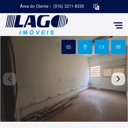
Área do Cliente
|
(016) 3211-8330