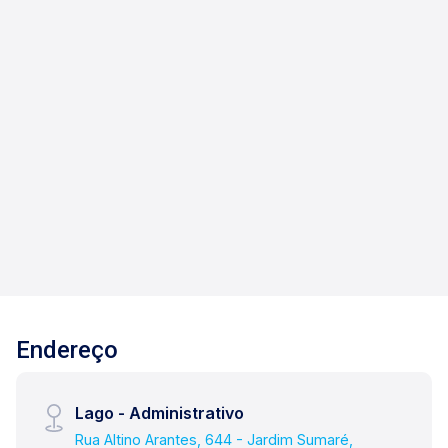
Jardim Sumaré - Ribeirão Preto/SP
Imóvel comercial em ótima localização, piso
térreo com 4 salas e 1 banheiro, Piso superior
com 4 salas e 2 banheiros. Edícula com 2 salas,
banheiro, lavanderia e 3 vagas de
estacionamento frontal. Mais informações ou
1
4
3
400m²
agendar visita - (1 6) 9 8 8 6 1 - 6 1 1 0 / (1 6) 9
Dorm.
Banho
Garagens
Terreno
9 7 3 3 - 0 3 5 0 / ( 1 6 ) 9 9 6 2 8 - 8 3 3 0 / ( 1 6
) 9 9 7 9 4 - 5 0 9 0
Endereço
Lago - Administrativo
Rua Altino Arantes, 644 - Jardim Sumaré,