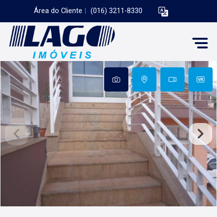
Área do Cliente
|
(016) 3211-8330