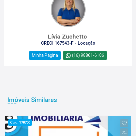
Lívia Zuchetto
CRECI 167543-F - Locação
Minha Página
(16) 98861-6106
Imóveis Similares
Cód.
178700