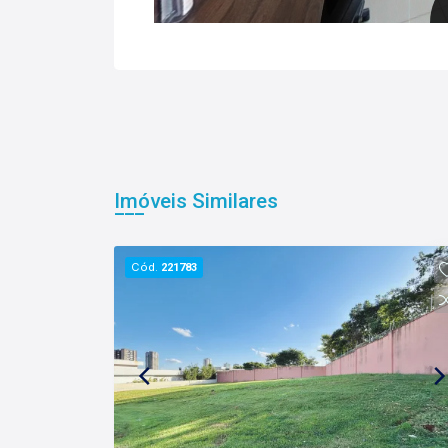
Imóveis Similares
Cód.
221783