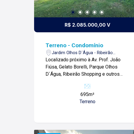
R$ 2.085.000,00 V
Terreno - Condomínio
Jardim Olhos D´Água - Ribeirão
Preto/SP
Localizado próximo à Av. Prof. João
Fiúsa, Gelato Borelli, Parque Olhos
D`Água, Ribeirão Shopping e outros
comércios. Terreno de 694m² com: -
Boa topografia; -Face sombra; -Lote de
695m²
muro; Para mais informações e agendar
Terreno
visita, entre em contato. Lago é
Relacionamento! Esta é a nossa
missão, nosso propósito e o
verdadeiro sentido de tudo que
fazemos. Todos os dias construímos