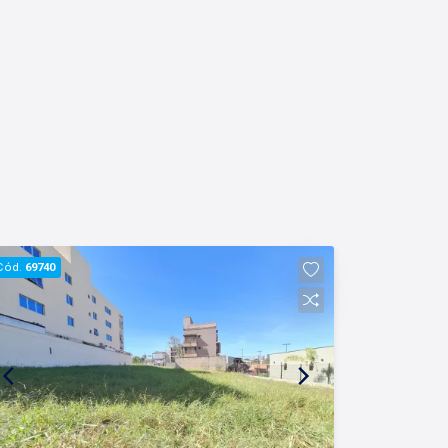
Cód.
69740