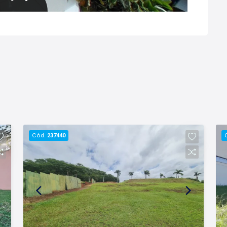
Cód.
237440