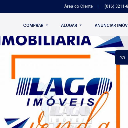
Área do Cliente
|
(016) 3211-
COMPRAR
ALUGAR
ANUNCIAR IMÓ