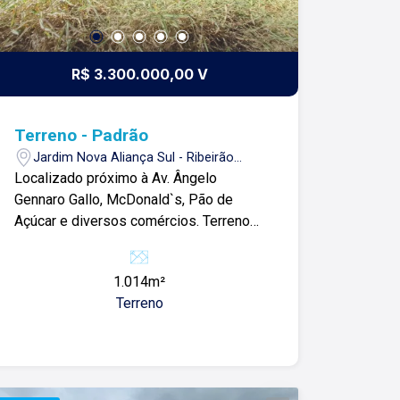
R$ 3.300.000,00 V
Terreno - Padrão
Jardim Nova Aliança Sul - Ribeirão
Preto/SP
Localizado próximo à Av. Ângelo
Gennaro Gallo, McDonald`s, Pão de
Açúcar e diversos comércios. Terreno
de 1.013m² com: -Ótima localização; -
Pronto pra construir; -Ideal para
1.014m²
investidores; Para mais informações e
Terreno
agendar visita, entre em contato. Lago é
RELACIONAMENTO! Desde 1987 esta
é a nossa missão, nosso propósito e o
verdadeiro sentido de tudo que
fazemos. Todos os dias construímos