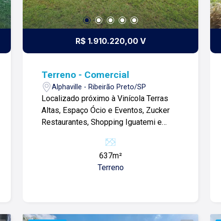
R$ 1.910.220,00 V
Terreno - Comercial
Alphaville - Ribeirão Preto/SP
Localizado próximo à Vinícola Terras
Altas, Espaço Ócio e Eventos, Zucker
Restaurantes, Shopping Iguatemi e
outros comércios. Terreno de 636m²: -
Topografia plana; -636m²; -Ideal para
637m²
investimento; Para mais informações e
Terreno
agendamento de visita, entre em
contato. Lago Imóveis - desde 1987
construindo relacionamentos e
confiança com clientes e proprietários.