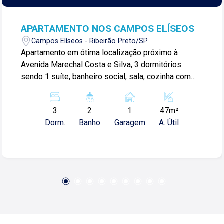
APARTAMENTO NOS CAMPOS ELÍSEOS
Campos Elíseos - Ribeirão Preto/SP
Apartamento em ótima localização próximo à
Avenida Marechal Costa e Silva, 3 dormitórios
sendo 1 suíte, banheiro social, sala, cozinha com
armários, área de serviços e 1 vaga de garagem. *
VALOR DA LOCAÇÃO INCLUSO CONDOMÍNIO *
3
2
1
47m²
Dorm.
Banho
Garagem
A. Útil