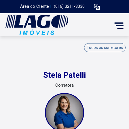
Área do Cliente
|
(016) 3211-8330
Todos os corretores
Stela Patelli
Corretora