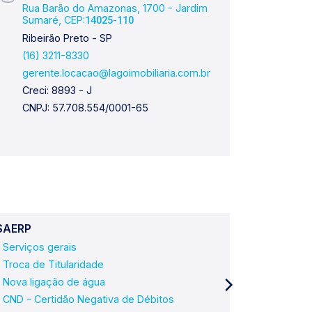
Rua Barão do Amazonas, 1700 - Jardim
Av. P
Sumaré, CEP:
Améri
14025-110
Ribeirão Preto - SP
Ribei
(16) 3211-8330
(16) 
gerente.locacao@lagoimobiliaria.com.br
geren
Creci: 8893 - J
Creci
CNPJ: 57.708.554/0001-65
SAERP
Utilidades
Serviços gerais
Poupate
Troca de Titularidade
SAERP - 
Nova ligação de água
Corpo de
CND - Certidão Negativa de Débitos