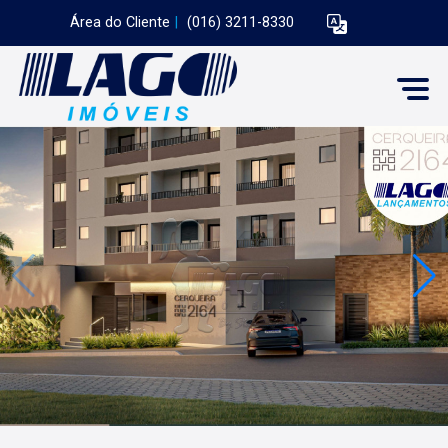
Área do Cliente
|
(016) 3211-8330