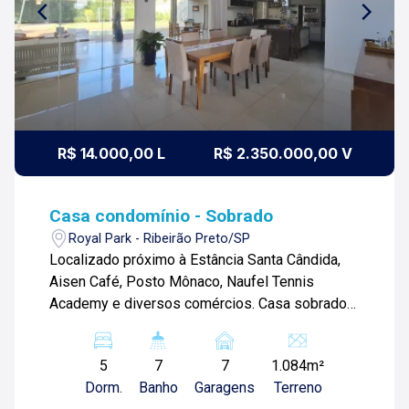
R$ 14.000,00 L
R$ 2.350.000,00 V
Casa condomínio - Sobrado
Royal Park - Ribeirão Preto/SP
Localizado próximo à Estância Santa Cândida,
Aisen Café, Posto Mônaco, Naufel Tennis
Academy e diversos comércios. Casa sobrado
de 449m² com: -05 quartos com armários sendo
04 suítes; -Sala ampla 03 ambientes; -01 lavabo;
5
7
7
1.084m²
-Escritório; -Cozinha planejada; -Área de
Dorm.
Banho
Garagens
Terreno
serviços com armários e 01 banheiro; -Quintal