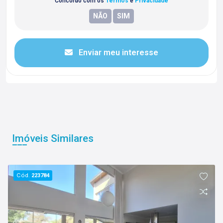
Concordo com os
Termos
e
Privacidade
Enviar meu interesse
Imóveis Similares
Cód.
223784