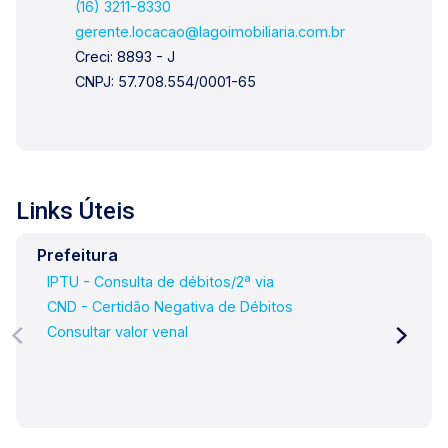
(16) 3211-8330
gostos de nossos clientes. Se você deseja
gerente.locacao@lagoimobiliaria.com.br
comprar, alugar ou negociar seu próprio imóvel,
Creci: 8893 - J
nós somos a imobiliária certa, porque para a
CNPJ: 57.708.554/0001-65
Lago o que vale é o relacionamento, portanto,
venha tomar um café conosco em uma de
nossas três lojas: Lago Vendas - Av. Presidente
Vargas, 407, Lago Locação - Rua Barão do
Amazonas, 1700 e Lago
Administrativo/Cadastro - Rua Altino Arantes,
Links Úteis
644.
Prefeitura
IPTU - Consulta de débitos/2ª via
CND - Certidão Negativa de Débitos
Consultar valor venal