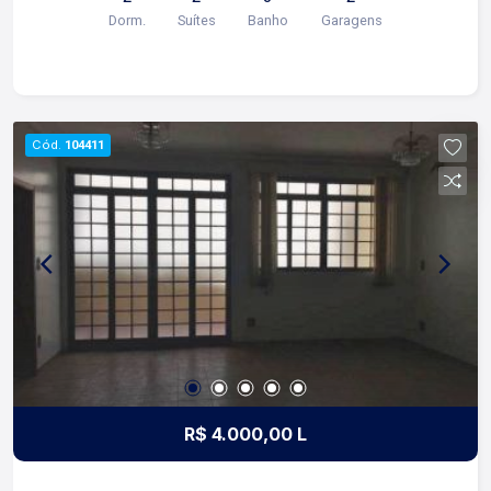
mais informações e agendar visita, entre em
Dorm.
Suítes
Banho
Garagens
contato. Lago é Relacionamento! Esta é a nossa
missão, nosso propósito e o verdadeiro sentido
de tudo que fazemos. Todos os dias
construímos laços fortes e indeléveis com
nossos proprietários e clientes. Somos uma
Cód.
104411
imobiliária que, desde a nossa fundação em
1987, equilibra a tradicionalidade com o arrojo e a
força comercial da atualidade. Temos mais de
140 funcionários e parceiros de negócios e ao
longo da nossa caminhada já administramos mais
de 20.000 locações e realizamos mais de 3.000
vendas de imóveis. Temos o maior inventário de
cadastros de imóveis de Ribeirão Preto e região
com mais de 20.000 opções, em todos os cantos
da cidade, para todos os padrões e para todos
os gostos de nossos clientes. Se você deseja
R$ 4.000,00 L
comprar, alugar ou negociar seu próprio imóvel,
nós somos a imobiliária certa, porque para a Lago