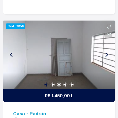
Lago é Relacionamento! Esta é a nossa missão,
nosso propósito e o verdadeiro sentido de tudo
que fazemos. Todos os dias construímos laços
fortes e indeléveis com nossos proprietários e
Cód.
83150
clientes. Somos uma imobiliária que, desde a
nossa fundação em 1987, equilibra a
tradicionalidade com o arrojo e a força comercial
da atualidade. Temos mais de 140 funcionários e
parceiros de negócios e ao longo da nossa
caminhada já administramos mais de 20.000
locações e realizamos mais de 3.000 vendas de
imóveis. Temos o maior inventário de cadastros
de imóveis de Ribeirão Preto e região com mais
de 20.000 opções, em todos os cantos da
cidade, para todos os padrões e para todos os
R$ 1.450,00 L
gostos de nossos clientes. Se você deseja
comprar, alugar ou negociar seu próprio imóvel,
nós somos a imobiliária certa, porque para a Lago
Casa - Padrão
o que vale é o relacionamento, portanto, venha