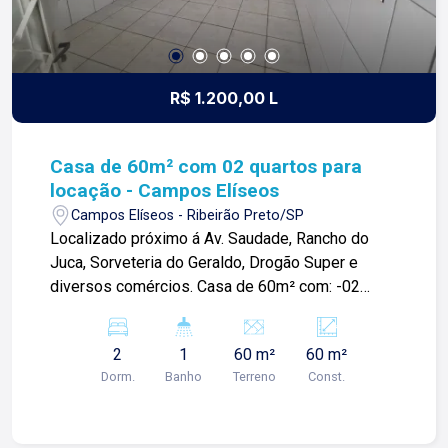
R$ 1.200,00 L
Casa de 60m² com 02 quartos para
locação - Campos Elíseos
Campos Elíseos - Ribeirão Preto/SP
Localizado próximo á Av. Saudade, Rancho do
Juca, Sorveteria do Geraldo, Drogão Super e
diversos comércios. Casa de 60m² com: -02
quartos; -Sala; -Cozinha; -01 banheiro social; -
Quintal; -Área de serviço; Para mais informações
2
1
60 m²
60 m²
e agendar visita, entre em contato. Lago é
Dorm.
Banho
Terreno
Const.
Relacionamento! Esta é a nossa missão, nosso
propósito e o verdadeiro sentido de tudo que
fazemos. Todos os dias construímos laços