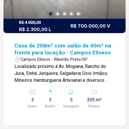
R$ 4.000,00
R$ 700.000,00 V
R$ 2.300,00 L
Casa de 208m² com salão de 40m² na
frente para locação - Campos Elíseos
Campos Elíseos - Ribeirão Preto/SP
Localizado próximo à Av. Mogiana, Rancho do
Juca, Sinhá Junqueira, Salgaderia Dois Irmãos,
Mineiros Hamburgueria Artesanal e diversos
comércios. Casa de 208m² com: -03 quartos; -
Sala 02 ambientes; -Cozinha; -01 banheiro social;
3
3
5
305 m²
-Área de serviço; -Quintal; -01 banheiro externo;
Dorm.
Banho
Garagens
Terreno
-05 vagas de garagem; Salão de 40m² com: -
Salão amplo; -01 lavabo; Para mais informações
e agendar visita, entre em contato. Lago é
Relacionamento! Esta é a nossa missão, nosso