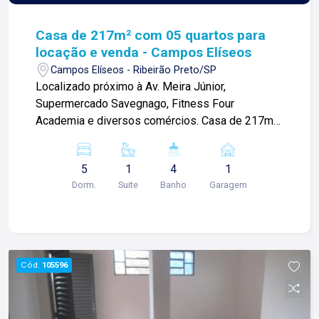
Casa de 217m² com 05 quartos para
locação e venda - Campos Elíseos
Campos Elíseos - Ribeirão Preto/SP
Localizado próximo à Av. Meira Júnior,
Supermercado Savegnago, Fitness Four
Academia e diversos comércios. Casa de 217m²
com: -04 quartos sendo 03 climatizados e 01
suíte; -Escritório (que pode ser convertido para
5
1
4
1
quarto) -03 banheiros sociais; -Sala; -Cozinha
Dorm.
Suite
Banho
Garagem
planejada; -Sala de jantar; -Área de serviço; -01
vaga de garagem; Para mais informações e
agendar visita, entre em contato. Lago é
RELACIONAMENTO! Desde 1987 esta é a nossa
missão, nosso propósito e o verdadeiro sentido
Cód.
105596
de tudo que fazemos. Todos os dias
construímos laços fortes e indeléveis com
nossos proprietários e clientes. Somos uma