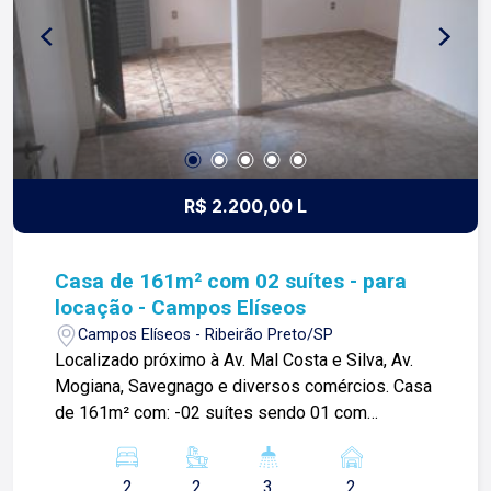
imobiliária que equilibra a tradicionalidade com o
arrojo e a força comercial da atualidade. A Lago é
sua principal imobiliária em Ribeirão Preto
R$ 2.200,00 L
Casa de 161m² com 02 suítes - para
locação - Campos Elíseos
Campos Elíseos - Ribeirão Preto/SP
Localizado próximo à Av. Mal Costa e Silva, Av.
Mogiana, Savegnago e diversos comércios. Casa
de 161m² com: -02 suítes sendo 01 com
armários; -Sala; -01 banheiro social; -Cozinha;
-Área de serviços; -02 vagas de garagem; Para
2
2
3
2