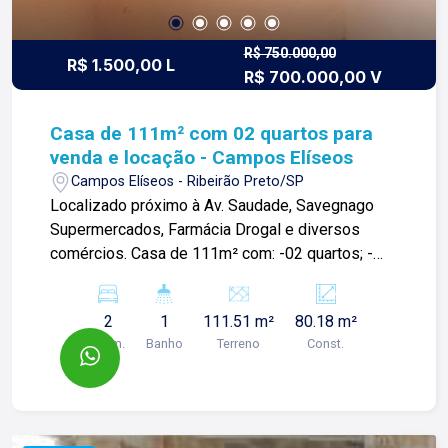
R$ 750.000,00
R$ 1.500,00 L
R$ 700.000,00 V
Casa de 111m² com 02 quartos para
venda e locação - Campos Elíseos
Campos Elíseos - Ribeirão Preto/SP
Localizado próximo à Av. Saudade, Savegnago
Supermercados, Farmácia Drogal e diversos
comércios. Casa de 111m² com: -02 quartos; -
Sala ampla; -01 banheiro social; -Cozinha; -Área
de serviço; -Quintal. Para mais informações e
2
1
111.51 m²
80.18 m²
agendar visita, entre em contato. Lago é
Dorm.
Banho
Terreno
Const.
Relacionamento! Esta é a nossa missão, nosso
propósito e o verdadeiro sentido de tudo que
fazemos. Todos os dias construímos laços
fortes e indeléveis com nossos proprietários e
clientes. Somos uma imobiliária que, desde a