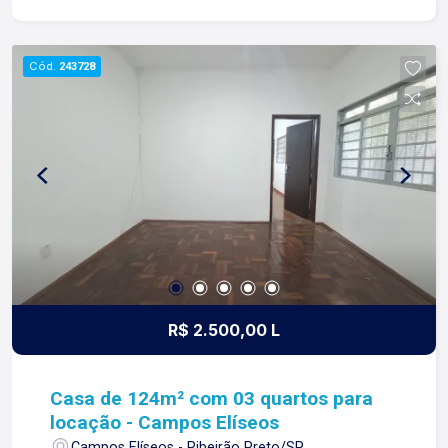
nossa missão, nosso propósito e o verdadeiro
sentido de tudo que fazemos. Todos os dias
construímos laços fortes e indeléveis com
Cód.
243728
nossos proprietários e clientes. Somos uma
imobiliária que equilibra a tradicionalidade com o
arrojo e a força comercial da atualidade. A Lago é
sua principal imobiliária em Ribeirão Preto!
R$ 2.500,00 L
Casa de 124m² com 03 quartos para
locação - Campos Elíseos
Campos Elíseos - Ribeirão Preto/SP