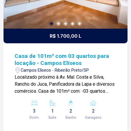
R$ 1.700,00 L
Casa de 101m² com 03 quartos para
locação - Campos Elíseos
Campos Elíseos - Ribeirão Preto/SP
Localizado próximo à Av. Mal. Costa e Silva,
Rancho do Juca, Panificadora da Lapa e diversos
comércios. Casa de 101m² com: -03 quartos
sendo 01 suíte; -Sala ampla; -01 banheiro social;
-Cozinha com armários; -Área de serviços; -
3
1
2
2
Quintal; -02 vaga de garagens; Para mais
Dorm.
Suite
Banho
Garagens
informações e agendar visita, entre em contato.
Lago é RELACIONAMENTO! Desde 1987 esta é a