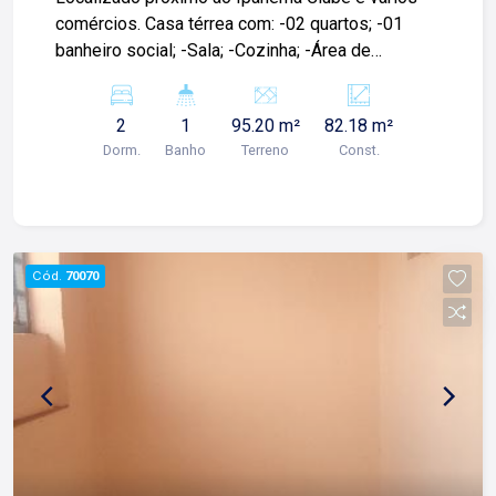
Lago Administrativo/Cadastro - Rua Altino
comércios. Casa térrea com: -02 quartos; -01
Arantes, 644.
banheiro social; -Sala; -Cozinha; -Área de
serviços; -01 vaga de garagem; Para mais
informações e agendar visita, entre em contato.
2
1
95.20 m²
82.18 m²
Lago Imóveis - Desde 1987 construindo
Dorm.
Banho
Terreno
Const.
relacionamentos e confiança com nossos
clientes e proprietários!
Cód.
70070