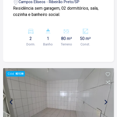
Campos Elíseos - Ribeirão Preto/SP
tomar um café conosco em uma de nossas três
Residência sem garagem, 02 dormitórios, sala,
lojas: Lago Vendas - Av. Presidente Vargas, 407,
cozinha e banheiro social.
Lago Locação - Rua Barão do Amazonas, 1700 e
Lago Administrativo/Cadastro - Rua Altino
Arantes, 644.
2
1
80 m²
50 m²
Dorm.
Banho
Terreno
Const.
Cód.
83138