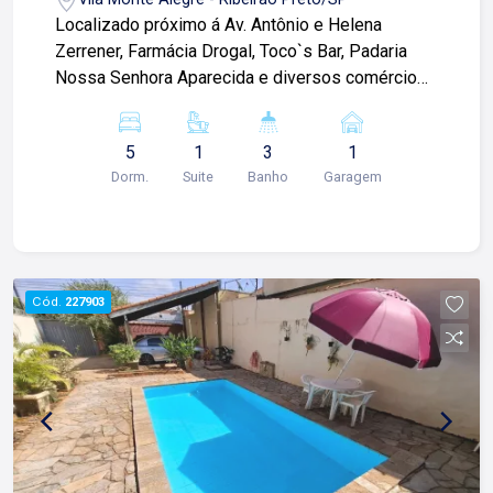
Localizado próximo á Av. Antônio e Helena
Zerrener, Farmácia Drogal, Toco`s Bar, Padaria
Nossa Senhora Aparecida e diversos comércios.
Casa de 228m² com: -03 quartos sendo 01 suíte;
-02 salas; -Cozinha; -Copa; -01 banheiro social;
5
1
3
1
-Área de serviço; -Corredor lateral; -01 vaga de
Dorm.
Suite
Banho
Garagem
garagem; Edícula com: -02 quartos; -01 banheiro
social; Para mais informações e agendar visita,
entre em contato. Lago é Relacionamento! Esta é
a nossa missão, nosso propósito e o verdadeiro
sentido de tudo que fazemos. Todos os dias
Cód.
227903
construímos laços fortes e indeléveis com
nossos proprietários e clientes. Somos uma
imobiliária que, desde a nossa fundação em
1987, equilibra a tradicionalidade com o arrojo e a
força comercial da atualidade. Temos mais de
140 funcionários e parceiros de negócios e ao
longo da nossa caminhada já administramos mais