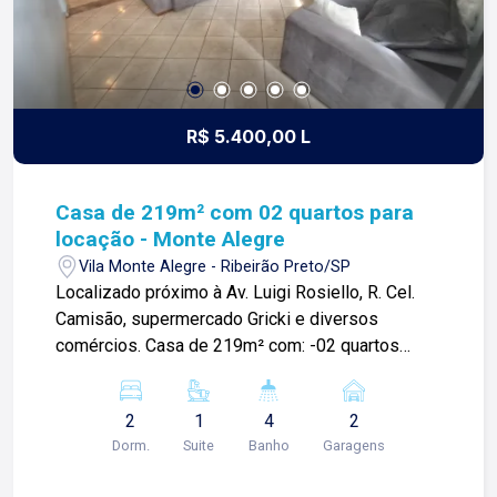
R$ 5.400,00 L
Casa de 219m² com 02 quartos para
locação - Monte Alegre
Vila Monte Alegre - Ribeirão Preto/SP
Localizado próximo à Av. Luigi Rosiello, R. Cel.
Camisão, supermercado Gricki e diversos
comércios. Casa de 219m² com: -02 quartos
sendo 01 suíte; -Sala 02 ambientes; -03 banheiro
sociais; -Cozinha; -Área de serviços; -Espaço
2
1
4
2
gourmet com churrasqueira e piscina; -Quintal;
Dorm.
Suite
Banho
Garagens
-02 vagas de garagem; Para mais informações e
agendamento de visita, entre em contato. Lago