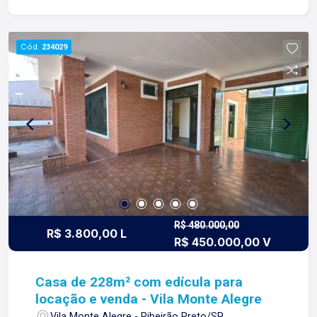
Imóveis ? desde 1987 construindo
relacionamentos e confiança com clientes e
proprietários.
Cód.
234029
R$ 480.000,00
R$ 3.800,00 L
R$ 450.000,00 V
Casa de 228m² com edícula para
locação e venda - Vila Monte Alegre
Vila Monte Alegre - Ribeirão Preto/SP