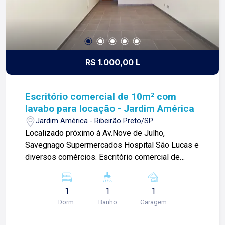
R$ 1.000,00 L
Escritório comercial de 10m² com
lavabo para locação - Jardim América
Jardim América - Ribeirão Preto/SP
Localizado próximo à Av.Nove de Julho,
Savegnago Supermercados Hospital São Lucas e
diversos comércios. Escritório comercial de
10m² com: -Espaço amplo; -01 lavabo. Para mais
informações e agendar visita, entre em contato.
1
1
1
Lago é RELACIONAMENTO! Desde 1987 esta é a
Dorm.
Banho
Garagem
nossa missão, nosso propósito e o verdadeiro
sentido de tudo que fazemos. Todos os dias