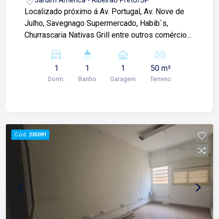
Jardim América - Ribeirão Preto/SP
Localizado próximo á Av. Portugal, Av. Nove de
Julho, Savegnago Supermercado, Habib`s,
Churrascaria Nativas Grill entre outros comércios.
Loja comercial de 50m² com: -Espaço amplo; -01
lavabo; Para mais informações e agendamento
1
1
1
50 m²
de visita, entre em contato. Lago Imóveis - desde
Dorm.
Banho
Garagem
Terreno
1987 construindo relacionamentos e confiança
com clientes e proprietários.
Cód.
235091