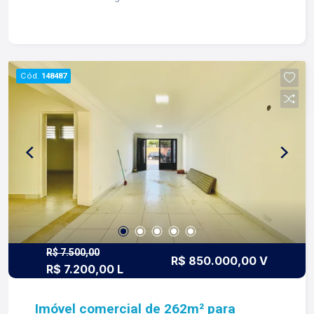
serviços aos fundos com 01 quarto; -01 banheiro
social; -02 vagas de garagem frontais;
Cód.
148487
R$ 7.500,00
R$ 850.000,00 V
R$ 7.200,00 L
Imóvel comercial de 262m² para