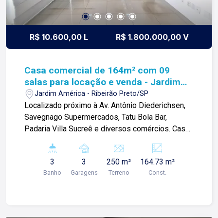
R$ 10.600,00 L
R$ 1.800.000,00 V
Casa comercial de 164m² com 09
salas para locação e venda - Jardim
América
Jardim América - Ribeirão Preto/SP
Localizado próximo à Av. Antônio Diederichsen,
Savegnago Supermercados, Tatu Bola Bar,
Padaria Villa Sucreê e diversos comércios. Casa
comercial de 164m com: -Recepção; -09 salas;
-02 lavabos; -01 banheiro interno; -Copa; -Área de
3
3
250 m²
164.73 m²
serviços; -Corredor lateral -Estacionamento
Banho
Garagens
Terreno
Const.
frontal; Para mais informações e agendamento
de visita, entre em contato. Lago Imóveis - desde
1987 construindo relacionamentos e confiança
com clientes e proprietários.