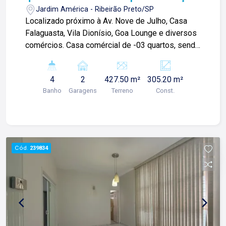
- Jardim América
Jardim América - Ribeirão Preto/SP
Localizado próximo à Av. Nove de Julho, Casa
Falaguasta, Vila Dionísio, Goa Lounge e diversos
comércios. Casa comércial de -03 quartos, sendo
01 suíte; -Sala 02 ambientes; -Cozinha; -
Despensa; -Lavabo; -01 banheiro social; -Quintal;
4
2
427.50 m²
305.20 m²
-Jardim; -Área de serviço com quarto e banheiro;
Banho
Garagens
Terreno
Const.
-01 vaga de garagem; Para mais informações e
agendamento de visita, entre em contato. Lago
Imóveis - desde 1987 construindo
relacionamentos e confiança com clientes e
proprietários.
Cód.
239834