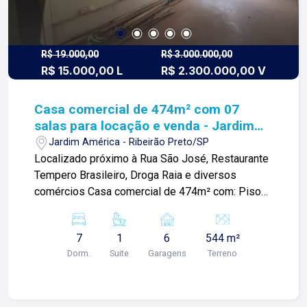
R$ 19.000,00
R$ 3.000.000,00
R$ 15.000,00 L
R$ 2.300.000,00 V
Casa comercial de 474m² com 07
salas para locação e venda - Jardim
Sumaré
Jardim América - Ribeirão Preto/SP
Localizado próximo à Rua São José, Restaurante
Tempero Brasileiro, Droga Raia e diversos
comércios Casa comercial de 474m² com: Piso
inferior: -Escritório; -03 banheiros sendo 01 PNE;
-Cozinha; -05 vagas de garagens; Para mais
7
1
6
544 m²
informações e agendar visita, entre em contato.
Dorm.
Suite
Garagens
Terreno
Lago é RELACIONAMENTO! Desde 1987 esta é a
nossa missão, nosso propósito e o verdadeiro
sentido de tudo que fazemos. Todos os dias
construímos laços fortes e indeléveis com