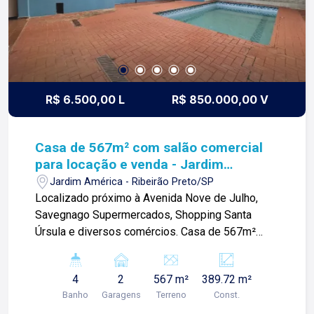
R$ 6.500,00 L
R$ 850.000,00 V
Casa de 567m² com salão comercial
para locação e venda - Jardim
América
Jardim América - Ribeirão Preto/SP
Localizado próximo à Avenida Nove de Julho,
Savegnago Supermercados, Shopping Santa
Úrsula e diversos comércios. Casa de 567m²
com: -03 quartos sendo 01 suíte; ?Sala 02
ambientes; -01 banheiro social; -Copa; -Cozinha
4
2
567 m²
389.72 m²
planejada; -Área de serviço com 01 quarto; -Área
Banho
Garagens
Terreno
Const.
gourmet com churrasqueira; -Piscina; -02 vagas