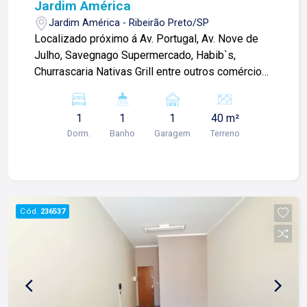
Jardim América
Jardim América - Ribeirão Preto/SP
Localizado próximo á Av. Portugal, Av. Nove de
Julho, Savegnago Supermercado, Habib`s,
Churrascaria Nativas Grill entre outros comércios.
Loja comercial de 40m² com: -Espaço amplo; -01
lavabo; Para mais informações e agendamento
1
1
1
40 m²
de visita, entre em contato. Lago Imóveis - desde
Dorm.
Banho
Garagem
Terreno
1987 construindo relacionamentos e confiança
com clientes e proprietários.
Cód.
236537