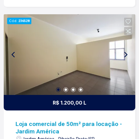
construímos laços fortes e indeléveis com
nossos proprietários e clientes. Somos uma
imobiliária que equilibra a tradicionalidade com o
Cód.
236528
arrojo e a força comercial da atualidade. A Lago é
sua principal imobiliária em Ribeirão Preto!
R$ 1.200,00 L
Loja comercial de 50m² para locação -
Jardim América