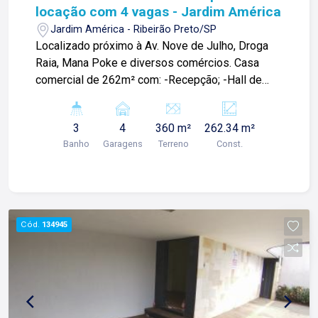
locação com 4 vagas - Jardim América
Jardim América - Ribeirão Preto/SP
Localizado próximo à Av. Nove de Julho, Droga
Raia, Mana Poke e diversos comércios. Casa
comercial de 262m² com: -Recepção; -Hall de
espera; -04 salas; -03 banheiros; -Cozinha; -Área
de serviços; -Quintal; -Corredor lateral; -Copa; -04
3
4
360 m²
262.34 m²
vagas de garagem; Para mais informações e
Banho
Garagens
Terreno
Const.
agendar visita, entre em contato. Lago é
Relacionamento! Esta é a nossa missão, nosso
propósito e o verdadeiro sentido de tudo que
fazemos. Todos os dias construímos laços
fortes e indeléveis com nossos proprietários e
Cód.
134945
clientes. Somos uma imobiliária que, desde a
nossa fundação em 1987, equilibra a
tradicionalidade com o arrojo e a força comercial
da atualidade. Temos mais de 140 funcionários e
parceiros de negócios e ao longo da nossa