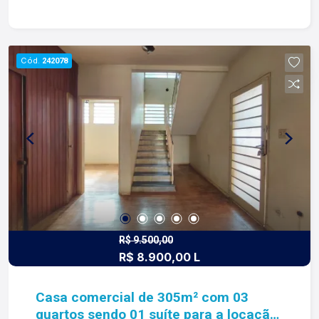
de garagem. Salão comercial com: -Espaço
amplo; -Cozinha; -02 lavabos. Para mais
informações e agendar visita, entre em contato.
Lago é RELACIONAMENTO! Desde 1987 esta é a
Cód.
242078
nossa missão, nosso propósito e o verdadeiro
sentido de tudo que fazemos. Todos os dias
construímos laços fortes e indeléveis com
nossos proprietários e clientes. Somos uma
imobiliária que equilibra a tradicionalidade com o
arrojo e a força comercial da atualidade. A Lago é
sua principal imobiliária em Ribeirão Preto!
R$ 9.500,00
R$ 8.900,00 L
Casa comercial de 305m² com 03
quartos sendo 01 suíte para a locação