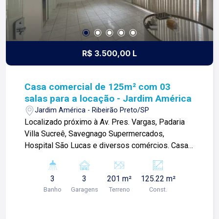
R$ 3.500,00 L
Casa comercial de 125m² com 03
salas para a locação - Jardim América
Jardim América - Ribeirão Preto/SP
Localizado próximo à Av. Pres. Vargas, Padaria
Villa Sucreê, Savegnago Supermercados,
Hospital São Lucas e diversos comércios. Casa
comercial de 125m² com: -03 salas com
armários; -Recepção; -Cozinha; Despensa; -01
3
3
201 m²
125.22 m²
lavabo; -02 banheiro social; -Ares de serviço; -03
Banho
Garagens
Terreno
Const.
vagas de garagem; Para mais informações e
agendamento de visita, entre em contato. Lago
Imóveis - desde 1987 construindo