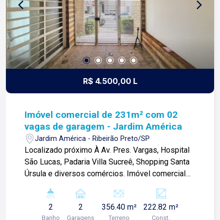
R$ 4.500,00 L
Imóvel comercial de 231m² com 02
vagas de garagem - Jardim América
Jardim América - Ribeirão Preto/SP
Localizado próximo À Av. Pres. Vargas, Hospital
São Lucas, Padaria Villa Sucreê, Shopping Santa
Úrsula e diversos comércios. Imóvel comercial
de 231m² com: -01 Suíte com armários; -
Recepção; -Sala de espera; -Iluminação
2
2
356.40 m²
222.82 m²
completa; -Vitrine; -Copa; -Cozinha; -Área de
Banho
Garagens
Terreno
Const.