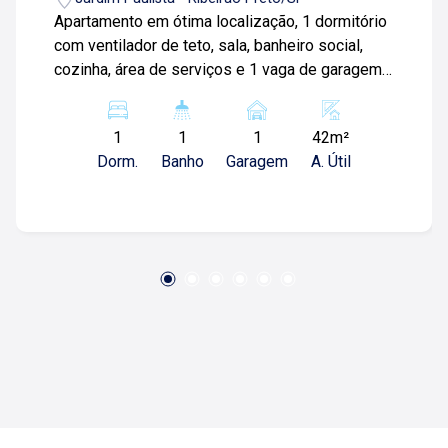
Apartamento em ótima localização, 1 dormitório
com ventilador de teto, sala, banheiro social,
cozinha, área de serviços e 1 vaga de garagem.
Próximo ao Barão de Mauá. Agende sua visita -
(1 6) 9 9 7 3 7- 2 6 7 2 / ( 1 6 ) 9 9 7 2 8- 1 1 2 9
1
1
1
42m²
Dorm.
Banho
Garagem
A. Útil