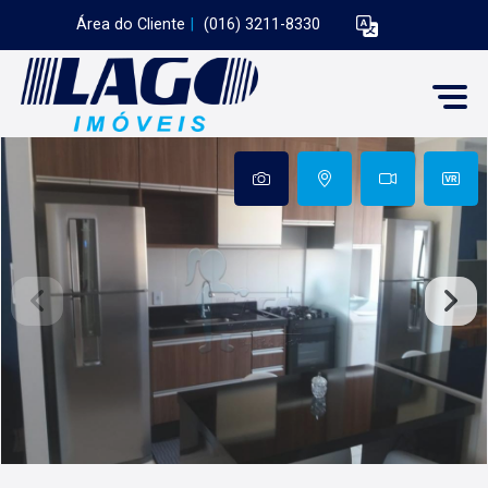
Área do Cliente
|
(016) 3211-8330