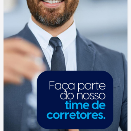
tradicionalidade com o arrojo e a força comercial
da atualidade. Temos mais de 140 funcionários e
parceiros de negócios e ao longo da nossa
caminhada já administramos mais de 20.000
locações e realizamos mais de 3.000 vendas de
imóveis. Temos o maior inventário de cadastros
de imóveis de Ribeirão Preto e região com mais
de 20.000 opções, em todos os cantos da
cidade, para todos os padrões e para todos os
gostos de nossos clientes. Se você deseja
comprar, alugar ou negociar seu próprio imóvel,
nós somos a imobiliária certa, porque para a Lago
o que vale é o relacionamento, portanto, venha
tomar um café conosco em uma de nossas três
lojas: Lago Vendas - Av. Presidente Vargas, 407,
Lago Locação - Rua Barão do Amazonas, 1700 e
Lago Administrativo/Cadastro - Rua Altino
Arantes, 644.