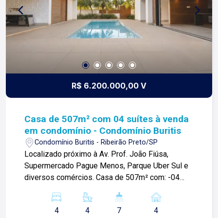
R$ 6.200.000,00 V
Casa de 507m² com 04 suítes à venda
em condomínio - Condomínio Buritis
Condomínio Buritis - Ribeirão Preto/SP
Localizado próximo à Av. Prof. João Fiúsa,
Supermercado Pague Menos, Parque Uber Sul e
diversos comércios. Casa de 507m² com: -04
suítes (01 reversível para home theater); -Suíte
máster com 02 closets e 02 banheiros privativos;
4
4
7
4
-06 vagas de garagem, sendo 03 cobertas; -Pé-