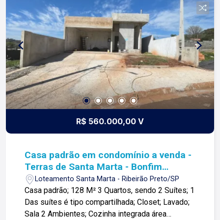
arrojo e a força comercial da atualidade. A Lago é
sua principal imobiliária em Ribeirão Preto!
R$ 560.000,00 V
Casa padrão em condomínio a venda -
Terras de Santa Marta - Bonfim
Paulista
Loteamento Santa Marta - Ribeirão Preto/SP
Casa padrão; 128 M² 3 Quartos, sendo 2 Suítes; 1
Das suítes é tipo compartilhada; Closet; Lavado;
Sala 2 Ambientes; Cozinha integrada área