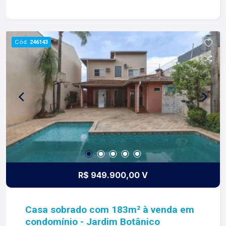
Corredor lateral; -01 banheiro social com box
blindex; -Varanda gourmet coberta; -01 quarto
externo; -01 banheiro externo; -02 vagas de
garagem; Para mais informações e agendar
Cód.
246143
visita, entre em contato. Lago é
RELACIONAMENTO! Desde 1987 esta é a nossa
missão, nosso propósito e o verdadeiro sentido
de tudo que fazemos. Todos os dias
construímos laços fortes e indeléveis com
nossos proprietários e clientes. Somos uma
imobiliária que equilibra a tradicionalidade com o
arrojo e a força comercial da atualidade. A Lago é
sua principal imobiliária em Ribeirão Preto!
R$ 949.900,00 V
Casa sobrado com 183m² à venda em
condomínio - Jardim Botânico