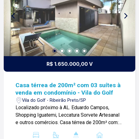
os dias construímos laços fortes e indeléveis
com nossos proprietários e clientes. Somos uma
imobiliária que equilibra a tradicionalidade com o
arrojo e a força comercial da atualidade. A Lago é
sua principal imobiliária em Ribeirão Preto!
R$ 1.650.000,00 V
Casa térrea de 200m² com 03 suítes à
venda em condomínio - Vila do Golf
Vila do Golf - Ribeirão Preto/SP
Localizado próximo à AL. Eduardo Campos,
Shopping Iguatemi, Leccatura Sorvete Artesanal
e outros comércios. Casa térrea de 200m² com:
-03 suítes; -Sala 02 ambientes; -01 lavabo; -
Cozinha grande; -Despensa; -Área de serviço; -