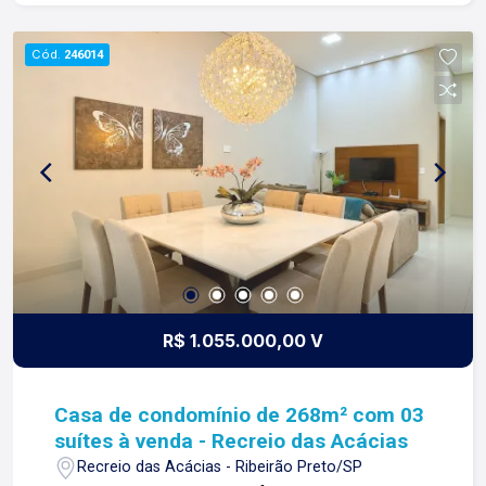
Diferencial do imóvel: -Quartos e Suíte com ares-
condicionados; -Iluminação completa; -
Cód.
246014
Porcelanato; Condomínio com: -Portaria 24h; -
Porteiro; -Ronda motorizada; -Salão de festa; -
Churrasqueira; -Playground; -Quadra
Poliesportiva; -Piscina adulto e infantil; Para mais
informações e agendar visita, entre em contato.
Lago é RELACIONAMENTO! Desde 1987 esta é a
nossa missão, nosso propósito e o verdadeiro
sentido de tudo que fazemos. Todos os dias
construímos laços fortes e indeléveis com
nossos proprietários e clientes. Somos uma
imobiliária que equilibra a tradicionalidade com o
R$ 1.055.000,00 V
arrojo e a força comercial da atualidade. A Lago é
sua principal imobiliária em Ribeirão Preto!
Casa de condomínio de 268m² com 03
suítes à venda - Recreio das Acácias
Recreio das Acácias - Ribeirão Preto/SP