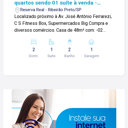
quartos sendo 01 suíte à venda -
Reserva Real
Reserva Real - Ribeirão Preto/SP
Localizado próximo à Av. José Antônio Ferrarezi,
C S Fitness Box, Supermercados Big Compra e
diversos comércios. Casa de 48m² com: -02
quartos sendo 01 suíte; -Sala; -Cozinha; -Área de
serviço; -01 banheiro social; Para mais
2
1
2
1
informações e agendar visita, entre em contato.
Dorm.
Suite
Banho
Garagem
Lago é RELACIONAMENTO! Desde 1987 esta é a
nossa missão, nosso propósito e o verdadeiro
sentido de tudo que fazemos. Todos os dias
construímos laços fortes e indeléveis com
nossos proprietários e clientes. Somos uma
imobiliária que equilibra a tradicionalidade com o
arrojo e a força comercial da atualidade. A Lago é
sua principal imobiliária em Ribeirão Preto!