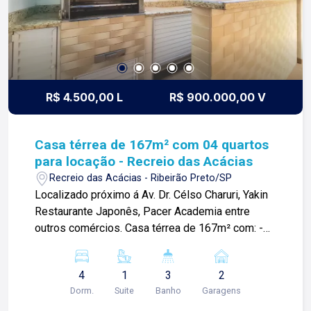
arrojo e a força comercial da atualidade. A Lago é
sua principal imobiliária em Ribeirão Preto!
R$ 4.500,00 L
R$ 900.000,00 V
Casa térrea de 167m² com 04 quartos
para locação - Recreio das Acácias
Recreio das Acácias - Ribeirão Preto/SP
Localizado próximo á Av. Dr. Célso Charuri, Yakin
Restaurante Japonês, Pacer Academia entre
outros comércios. Casa térrea de 167m² com: -03
quartos climatizados com armários sendo 01
suíte; -Sala ampla 02 ambientes com ar
4
1
3
2
condicionado; -Escritório; -Claraboia; -Cozinha
Dorm.
Suite
Banho
Garagens
planejada; -Área de serviço com armários; -