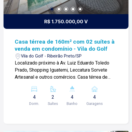
R$ 1.750.000,00 V
Casa térrea de 160m² com 02 suítes à
venda em condomínio - Vila do Golf
Vila do Golf - Ribeirão Preto/SP
Localizado próximo à Av. Luiz Eduardo Toledo
Prado, Shopping Iguatemi, Leccatura Sorvete
Artesanal e outros comércios. Casa térrea de
160m² com: -04 quartos sendo 02 suítes; -Sala; -
Escritório; -01 lavabo; -Cozinha integrada à
4
2
4
4
varanda gourmet; -Churrasqueira; -Área de
Dorm.
Suítes
Banho
Garagens
serviço; -Piscina; -Quintal; -Paisagismo; -
Corredor lateral; -04 vagas de garagem;
Diferencial do imóvel: -Rico em armários
planejados; -Iluminação completa; -Pontos para