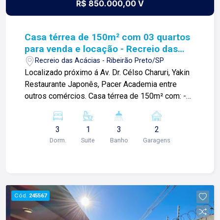
R$ 850.000,00 V
Casa térrea de 150m² com 03 quartos
para venda e locação - Recreio das
Acácias
Recreio das Acácias - Ribeirão Preto/SP
Localizado próximo á Av. Dr. Célso Charuri, Yakin
Restaurante Japonês, Pacer Academia entre
outros comércios. Casa térrea de 150m² com: -03
quartos climatizados com armários sendo 01
suíte; -Sala ampla 02 ambientes com ar
3
1
3
2
condicionado; -Cozinha planejada; -Área de
Dorm.
Suite
Banho
Garagens
serviço com armários; -Corredor lateral; -01
banheiro social com box blindex; -Varanda
gourmet; -Escritório; -01 banheiro externo; -02
vagas de garagem; Para mais informações e
agendar visita, entre em contato. Lago é
Cód.
245567
RELACIONAMENTO! Desde 1987 esta é a nossa
missão, nosso propósito e o verdadeiro sentido