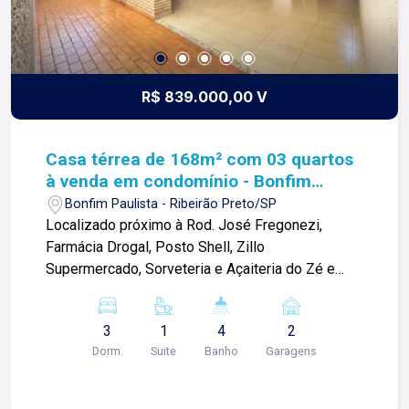
R$ 839.000,00 V
Casa térrea de 168m² com 03 quartos
à venda em condomínio - Bonfim
Paulista
Bonfim Paulista - Ribeirão Preto/SP
Localizado próximo à Rod. José Fregonezi,
Farmácia Drogal, Posto Shell, Zillo
Supermercado, Sorveteria e Açaiteria do Zé e
diversos comércios. Casa térrea de 168m² com:
-03 quartos sendo 01 suíte; -01 banheiro social; -
3
1
4
2
Sala 02 ambientes; -Escritório; -01 lavabo; -
Dorm.
Suite
Banho
Garagens
Cozinha; -Área de serviço; -Depósito; -Varanda; -
Churrasqueira; -01 banheiro externo; -Quintal; -
Corredor lateral; -02 vagas de garagem;