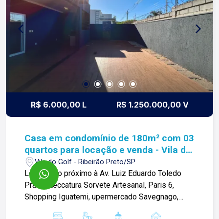
de tudo que fazemos. Todos os dias
construímos laços fortes e indeléveis com
nossos proprietários e clientes. Somos uma
imobiliária que equilibra a tradicionalidade com o
arrojo e a força comercial da atualidade. A Lago é
sua principal imobiliária em Ribeirão Preto!
R$ 6.000,00 L
R$ 1.250.000,00 V
Casa em condomínio de 180m² com 03
quartos para locação e venda - Vila do
Golf
Vila do Golf - Ribeirão Preto/SP
Localizado próximo à Av. Luiz Eduardo Toledo
Prado, Leccatura Sorvete Artesanal, Paris 6,
Shopping Iguatemi, upermercado Savegnago,
Escola Concept e diversos comércios. Casa