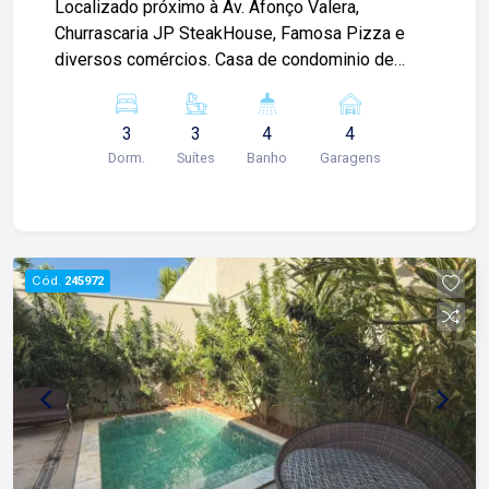
Localizado próximo à Av. Afonço Valera,
Churrascaria JP SteakHouse, Famosa Pizza e
diversos comércios. Casa de condominio de
268m² com: -03 suítes; -Closet; -Sala 02
ambientes; -01 lavabo; -Cozinha planejada; -Área
3
3
4
4
de serviço; -Corredor lateral; -04 vagas de
Dorm.
Suítes
Banho
Garagens
garagem. Para mais informações e agendar
visita, entre em contato. Lago é
RELACIONAMENTO! Desde 1987 esta é a nossa
missão, nosso propósito e o verdadeiro sentido
de tudo que fazemos. Todos os dias
Cód.
245972
construímos laços fortes e indeléveis com
nossos proprietários e clientes. Somos uma
imobiliária que equilibra a tradicionalidade com o
arrojo e a força comercial da atualidade. A Lago é
sua principal imobiliária em Ribeirão Preto!