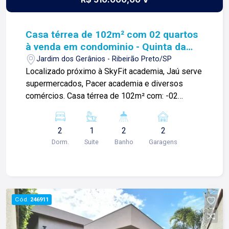
Casa térrea de 102m² com 02 quartos
à venda em condominio - Quinta da
Primavera
Jardim dos Gerânios - Ribeirão Preto/SP
Localizado próximo à SkyFit academia, Jaú serve
supermercados, Pacer academia e diversos
comércios. Casa térrea de 102m² com: -02
quartos climatizados com armários sendo 01
suíte (Pode voltar a configuração de 3 quartos); -
2
1
2
2
Escritório; -Sala ampla; -Cozinha planejada; -01
Dorm.
Suite
Banho
Garagens
banheiro social com box blindex; -Área de
serviço com armários; -Corredor lateral; -Varanda
gourmet; -Quintal; -02 vagas de garagem; Para
mais informações e agendar visita, entre em
contato. Lago é RELACIONAMENTO! Desde 1987
Cód.
246911
esta é a nossa missão, nosso propósito e o
verdadeiro sentido de tudo que fazemos. Todos