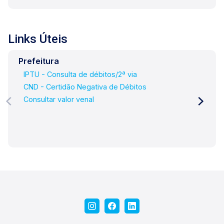
café conosco em uma de nossas três lojas:
Lago Vendas - Av. Presidente Vargas, 407, Lago
Locação - Rua Barão do Amazonas, 1700 e Lago
Links Úteis
Administrativo/Cadastro - Rua Altino Arantes,
644.
Prefeitura
IPTU - Consulta de débitos/2ª via
CND - Certidão Negativa de Débitos
Consultar valor venal