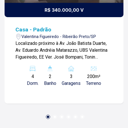
R$ 340.000,00 V
Casa - Padrão
Valentina Figueiredo - Ribeirão Preto/SP
Localizado próximo à Av. João Batista Duarte,
Av. Eduardo Andréia Matarazzo, UBS Valentina
Figueiredo, EE Ver. José Bompani, Tonin
Superatacado e diversos comércios Casa com: -
Casa 01; -03 quartos; -Sala; -01 Banheiro social;
4
2
3
200m²
-Cozinha; -Área de serviços; -Quintal; -03 vagas
Dorm.
Banho
Garagens
Terreno
de garagem; -Casa 02; -Sala; -01 quarto; -01
Banheiro social; -Cozinha; -Área de serviços; -
Vaga de garagem para moto; Diferencias: -Sala
com ventilador; -01 quarto climatizado e com
ventilador de teto; -Banheiro com box blindex;
Para mais informações e agendar visita, entre
em contato. Lago é Relacionamento! Esta é a