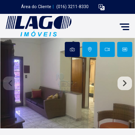
Área do Cliente
|
(016) 3211-8330