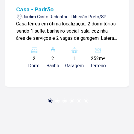
Casa - Padrão
Jardim Cristo Redentor - Ribeirão Preto/SP
Casa térrea em ótima localização, 2 dormitórios
sendo 1 suíte, banheiro social, sala, cozinha,
área de serviços e 2 vagas de garagem. Lateral
com salão comercial e escritório. Mais
informações ou agendar visita - (1 6) 9 9 7 3 3 -
2
2
1
252m²
0 3 5 0 / ( 1 6 ) 9 9 6 2 8 - 8 3 3 0 / ( 1 6 ) 9 9 7 9
Dorm.
Banho
Garagem
Terreno
4 - 5 0 9 0