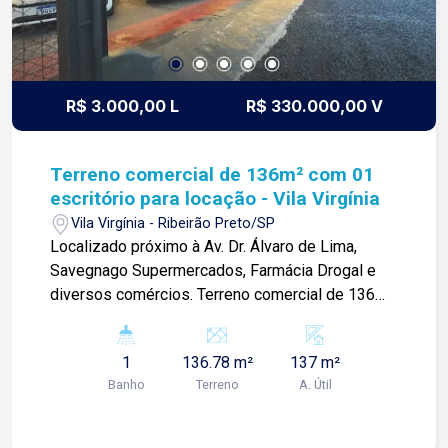
R$ 3.000,00 L
R$ 330.000,00 V
Terreno comercial de 136m² com 01
escritório para locação - Vila Virgínia
Vila Virgínia - Ribeirão Preto/SP
Localizado próximo à Av. Dr. Álvaro de Lima,
Savegnago Supermercados, Farmácia Drogal e
diversos comércios. Terreno comercial de 136m²
com: -Espaço amplo; -01 banheiro; -Copa; -
Escritório; Para mais informações e agendar
1
136.78 m²
137 m²
visita, entre em contato. Lago é
Banho
Terreno
A. Útil
RELACIONAMENTO! Desde 1987 esta é a nossa
missão, nosso propósito e o verdadeiro sentido
de tudo que fazemos. Todos os dias