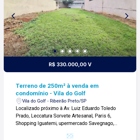
sua principal imobiliária em Ribeirão Preto!
R$ 330.000,00 V
Terreno de 250m² à venda em
condomínio - Vila do Golf
Vila do Golf - Ribeirão Preto/SP
Localizado próximo à Av. Luiz Eduardo Toledo
Prado, Leccatura Sorvete Artesanal, Paris 6,
Shopping Iguatemi, upermercado Savegnago,
Escola Concept e diversos comércios. Terreno
de 250m² com: -250m²: -Espaço amplo; -Pronto