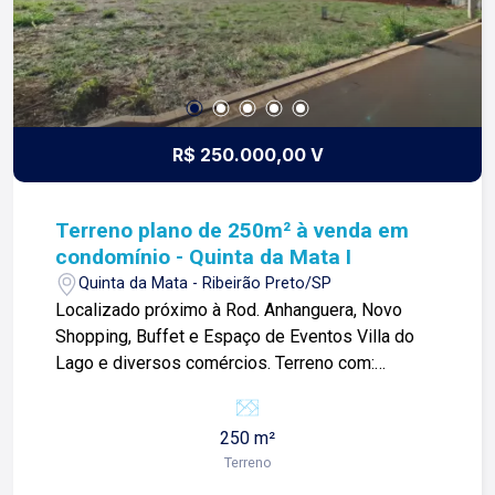
R$ 250.000,00 V
Terreno plano de 250m² à venda em
condomínio - Quinta da Mata I
Quinta da Mata - Ribeirão Preto/SP
Localizado próximo à Rod. Anhanguera, Novo
Shopping, Buffet e Espaço de Eventos Villa do
Lago e diversos comércios. Terreno com:
-250m²; -Topografia plana; -Pronto para construir;
-Ideal para investimentos; -Lote de ilha; Para
250 m²
mais informações e agendar visita, entre em
Terreno
contato. Lago é RELACIONAMENTO! Desde 1987