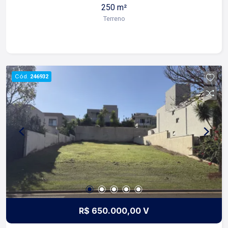
250 m²
para construir; Para mais informações e agendar
Terreno
visita, entre em contato. Lago é
RELACIONAMENTO! Desde 1987 esta é a nossa
missão, nosso propósito e o verdadeiro sentido
de tudo que fazemos. Todos os dias
construímos laços fortes e indeléveis com
Cód.
246932
nossos proprietários e clientes. Somos uma
imobiliária que equilibra a tradicionalidade com o
arrojo e a força comercial da atualidade. A Lago é
sua principal imobiliária em Ribeirão Preto!
R$ 650.000,00 V