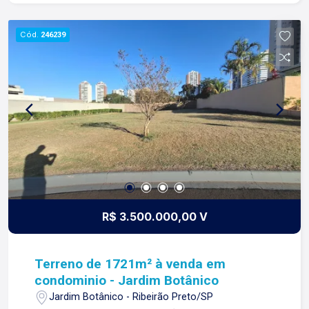
construímos laços fortes e indeléveis com
nossos proprietários e clientes. Somos uma
Cód.
246239
imobiliária que equilibra a tradicionalidade com o
arrojo e a força comercial da atualidade. A Lago é
sua principal imobiliária em Ribeirão Preto!
R$ 3.500.000,00 V
Terreno de 1721m² à venda em
condominio - Jardim Botânico
Jardim Botânico - Ribeirão Preto/SP