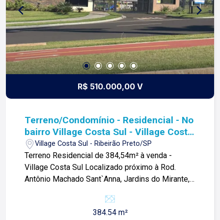
R$ 510.000,00 V
Terreno/Condomínio - Residencial - No
bairro Village Costa Sul - Village Costa
Sul - Jardins do Mirante
Village Costa Sul - Ribeirão Preto/SP
Terreno Residencial de 384,54m² à venda -
Village Costa Sul Localizado próximo à Rod.
Antônio Machado Sant`Anna, Jardins do Mirante,
Restaurante da Tulha e demais
empreendimentos. Terreno de 384,54m² com: -
384.54 m²
Topografia plana; -Ideal para investidores; -