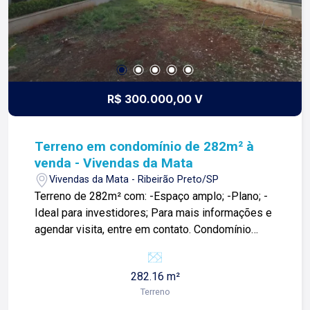
R$ 300.000,00 V
Terreno em condomínio de 282m² à
venda - Vivendas da Mata
Vivendas da Mata - Ribeirão Preto/SP
Terreno de 282m² com: -Espaço amplo; -Plano; -
Ideal para investidores; Para mais informações e
agendar visita, entre em contato. Condomínio
com: -Academia; -Brinquedoteca; -Salão de
festas; -Espaço gourmet; -Quadra de tênis; Para
282.16 m²
mais informações e agendar visita, entre em
Terreno
contato. Lago é Relacionamento! Esta é a nossa