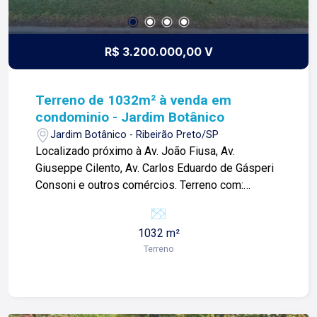
R$ 3.200.000,00 V
Terreno de 1032m² à venda em
condominio - Jardim Botânico
Jardim Botânico - Ribeirão Preto/SP
Localizado próximo à Av. João Fiusa, Av.
Giuseppe Cilento, Av. Carlos Eduardo de Gásperi
Consoni e outros comércios. Terreno com:
-1032m²; -Topografia com pequeno declive; -Lote
de Ilha; -Ideal para investimentos; Para mais
1032 m²
informações e agendar visita, entre em contato.
Terreno
Lago é RELACIONAMENTO! Desde 1987 esta é a
nossa missão, nosso propósito e o verdadeiro
sentido de tudo que fazemos. Todos os dias
construímos laços fortes e indeléveis com