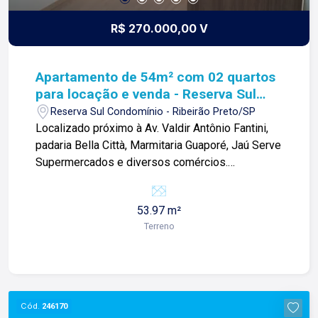
R$ 270.000,00 V
Apartamento de 54m² com 02 quartos
para locação e venda - Reserva Sul
Condomínio
Reserva Sul Condomínio - Ribeirão Preto/SP
Localizado próximo à Av. Valdir Antônio Fantini,
padaria Bella Città, Marmitaria Guaporé, Jaú Serve
Supermercados e diversos comércios.
Apartamento de 46m² com: -02 quartos; -Sala 02
ambientes; -Cozinha; -01 banheiro social; -Área
53.97 m²
de serviço; -01 vaga de garagem. Para mais
Terreno
informações e agendamento de visita, entre em
contato. Lago Imóveis - desde 1987 construindo
relacionamentos e confiança com clientes e
proprietários.
Cód.
246170