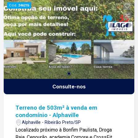
nossos proprietários e clientes. Somos uma
Cód.
246215
imobiliária que equilibra a tradicionalidade com o
arrojo e a força comercial da atualidade. A Lago é
sua principal imobiliária em Ribeirão Preto!
Consulte-nos
Terreno de 503m² à venda em
condomínio - Alphaville
Alphaville - Ribeirão Preto/SP
Localizado próximo à Bonfim Paulista, Droga
Raia, Cenourão, academia Corpore e CrossFit,