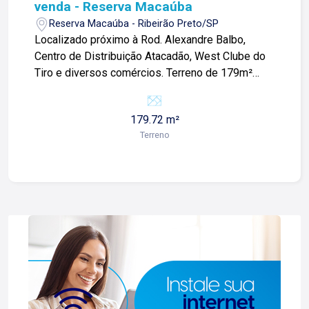
venda - Reserva Macaúba
Reserva Macaúba - Ribeirão Preto/SP
Localizado próximo à Rod. Alexandre Balbo,
Centro de Distribuição Atacadão, West Clube do
Tiro e diversos comércios. Terreno de 179m²
com: -Espaço amplo; -De esquina; -Ideal para
investidores; Para mais informações e agendar
179.72 m²
visita, entre em contato. Lago Imóveis - Desde
Terreno
1987 construindo relacionamentos e confiança
com nossos clientes e proprietários!