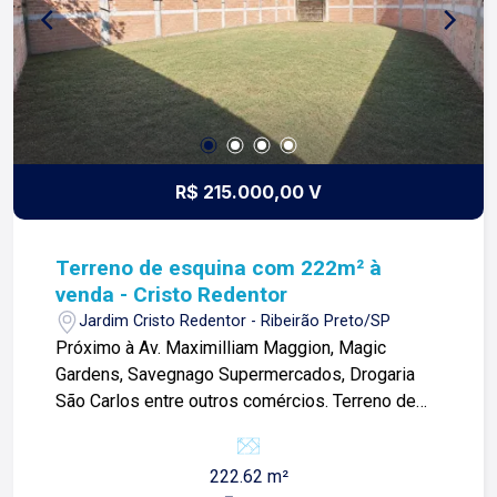
R$ 215.000,00 V
Terreno de esquina com 222m² à
venda - Cristo Redentor
Jardim Cristo Redentor - Ribeirão Preto/SP
Próximo à Av. Maximilliam Maggion, Magic
Gardens, Savegnago Supermercados, Drogaria
São Carlos entre outros comércios. Terreno de
222m²: - Tipografia plana; - Ideal para
investimentos; - Murado; - Com portão; Para mais
222.62 m²
informações e agendar visita, entre em contato.