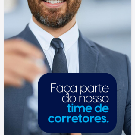
locações e realizamos mais de 3.000 vendas de
imóveis. Temos o maior inventário de cadastros
de imóveis de Ribeirão Preto e região com mais
de 20.000 opções, em todos os cantos da
cidade, para todos os padrões e para todos os
gostos de nossos clientes. Se você deseja
comprar, alugar ou negociar seu próprio imóvel,
nós somos a imobiliária certa, porque para a Lago
o que vale é o relacionamento, portanto, venha
tomar um café conosco em uma de nossas três
lojas: Lago Vendas - Av. Presidente Vargas, 407,
Lago Locação - Rua Barão do Amazonas, 1700 e
Lago Administrativo/Cadastro - Rua Altino
Arantes, 644.