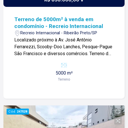
Terreno de 5000m² à venda em
condomínio - Recreio Internacional
Recreio Internacional - Ribeirão Preto/SP
Localizado próximo à Av. José Antônio
Ferrarezzi, Scooby-Doo Lanches, Pesque-Pague
São Francisco e diversos comércios. Terreno de
5000m² com: -Topografia plana; -Murado; -Ideal
para investimentos; Para mais informações e
5000 m²
agendar visita, entre em contato. Lago é
Terreno
RELACIONAMENTO! Desde 1987 esta é a nossa
missão, nosso propósito e o verdadeiro sentido
de tudo que fazemos. Todos os dias
construímos laços fortes e indeléveis com
nossos proprietários e clientes. Somos uma
Cód.
247028
imobiliária que equilibra a tradicionalidade com o
arrojo e a força comercial da atualidade. A Lago é