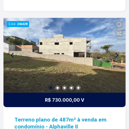
esta é a nossa missão, nosso propósito e o
verdadeiro sentido de tudo que fazemos. Todos
os dias construímos laços fortes e indeléveis
com nossos proprietários e clientes. Somos uma
Cód.
246428
imobiliária que equilibra a tradicionalidade com o
arrojo e a força comercial da atualidade. A Lago é
sua principal imobiliária em Ribeirão Preto!
R$ 730.000,00 V
Terreno plano de 487m² à venda em
condomínio - Alphaville II