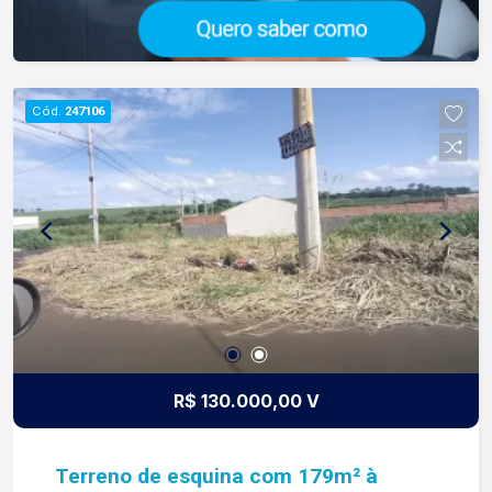
Cód.
247106
R$ 130.000,00 V
Terreno de esquina com 179m² à