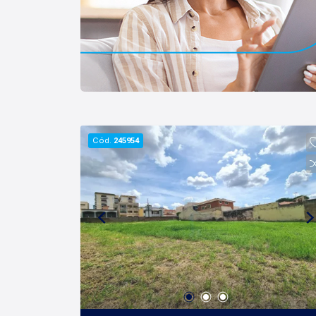
Cód.
245954