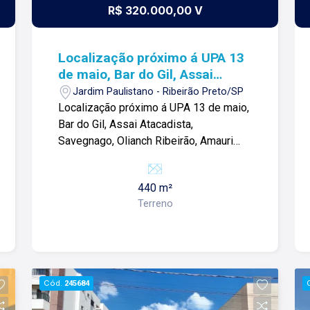
R$ 320.000,00 V
Localização próximo á UPA 13
de maio, Bar do Gil, Assai
Atacadista, Savegnago,
Jardim Paulistano - Ribeirão Preto/SP
Olianch Ribeirão, Amauri
Localização próximo á UPA 13 de maio,
Lanches, e comércios Locais.
Bar do Gil, Assai Atacadista,
Savegnago, Olianch Ribeirão, Amauri
Lanches, e comércios Locais. Terreno á
venda de 440m² com: -Terreno amplo; -
440 m²
Aclive; -Terreno murado: Para mais
Terreno
informações e agendar visita, entre em
contato. Lago é Relacionamento! Esta é
a nossa missão, nosso propósito e o
verdadeiro sentido de tudo que
fazemos. Todos os dias construímos
Cód.
245684
laços fortes e indeléveis com nossos
proprietários e clientes. Somos uma