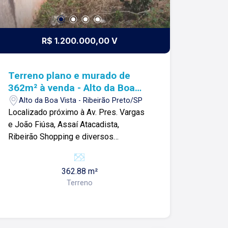
R$ 1.200.000,00 V
Terreno plano e murado de
362m² à venda - Alto da Boa
Vista
Alto da Boa Vista - Ribeirão Preto/SP
Localizado próximo à Av. Pres. Vargas
e João Fiúsa, Assaí Atacadista,
Ribeirão Shopping e diversos
comércios. Terreno de 362m² com: -
Murado com portão; -Topografia plana; -
362.88 m²
nivelado; Lago é RELACIONAMENTO!
Terreno
Desde 1987 esta é a nossa missão,
nosso propósito e o verdadeiro sentido
de tudo que fazemos. Todos os dias
construímos laços fortes e indeléveis