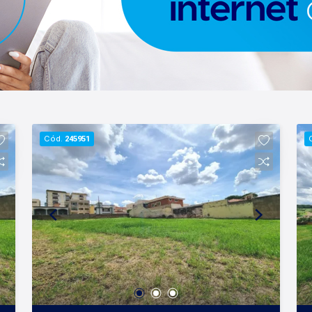
Cód.
245951