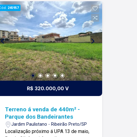
com nossos proprietários e clientes.
Cód.
245957
Somos uma imobiliária que equilibra a
tradicionalidade com o arrojo e a força
comercial da atualidade. A Lago é sua
principal imobiliária em Ribeirão Preto!
R$ 320.000,00 V
Terreno á venda de 440m² -
Parque dos Bandeirantes
Jardim Paulistano - Ribeirão Preto/SP
Localização próximo á UPA 13 de maio,