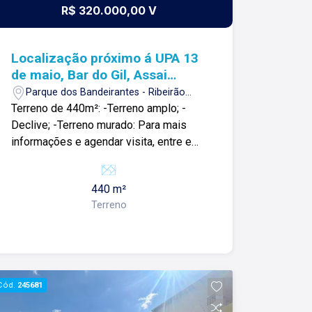
R$ 320.000,00 V
Localização próximo á UPA 13
de maio, Bar do Gil, Assai
Atacadista, Savegnago,
Parque dos Bandeirantes - Ribeirão
Olianch Ribeirão, Amauri
Preto/SP
Terreno de 440m²: -Terreno amplo; -
Lanches, e comércios Locais.
Declive; -Terreno murado: Para mais
informações e agendar visita, entre em
contato. Lago é Relacionamento! Esta é
a nossa missão, nosso propósito e o
440 m²
verdadeiro sentido de tudo que
Terreno
fazemos. Todos os dias construímos
laços fortes e indeléveis com nossos
proprietários e clientes. Somos uma
imobiliária que, desde a nossa
fundação em 1987, equilibra a
Cód.
245681
tradicionalidade com o arrojo e a força
comercial da atualidade. Temos mais