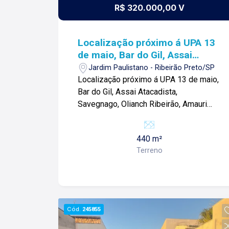
R$ 320.000,00 V
Localização próximo á UPA 13
de maio, Bar do Gil, Assai
Atacadista, Savegnago,
Jardim Paulistano - Ribeirão Preto/SP
Olianch Ribeirão, Amauri
Localização próximo á UPA 13 de maio,
Lanches, e comércios Locais.
Bar do Gil, Assai Atacadista,
Savegnago, Olianch Ribeirão, Amauri
Lanches, e comércios Locais. Terreno á
venda de 440m² com: -Terreno amplo; -
440 m²
Aclive; -Terreno murado: Para mais
Terreno
informações e agendar visita, entre em
contato. Lago é Relacionamento! Esta é
a nossa missão, nosso propósito e o
verdadeiro sentido de tudo que
fazemos. Todos os dias construímos
Cód.
245855
laços fortes e indeléveis com nossos
proprietários e clientes. Somos uma