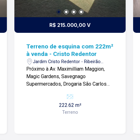
R$ 215.000,00 V
Terreno de esquina com 222m²
à venda - Cristo Redentor
Jardim Cristo Redentor - Ribeirão
Preto/SP
Próximo à Av. Maximilliam Maggion,
Magic Gardens, Savegnago
Supermercados, Drogaria São Carlos
entre outros comércios. Terreno de
222m²: - Tipografia plana; - Ideal para
222.62 m²
investimentos; - Murado; - Com portão;
Terreno
Para mais informações e agendar
visita, entre em contato. Lago é
RELACIONAMENTO! Desde 1987 esta
é a nossa missão, nosso propósito e o