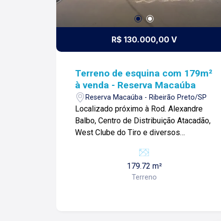
R$ 130.000,00 V
Terreno de esquina com 179m²
à venda - Reserva Macaúba
Reserva Macaúba - Ribeirão Preto/SP
Localizado próximo à Rod. Alexandre
Balbo, Centro de Distribuição Atacadão,
West Clube do Tiro e diversos
comércios. Terreno de 179m² com: -
Espaço amplo; -De esquina; -Ideal para
179.72 m²
investidores; Para mais informações e
Terreno
agendar visita, entre em contato. Lago
Imóveis - Desde 1987 construindo
relacionamentos e confiança com
nossos clientes e proprietários!