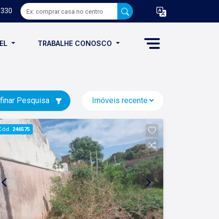
8330
VEL
TRABALHE CONOSCO
finar Pesquisa
Cód.
246575