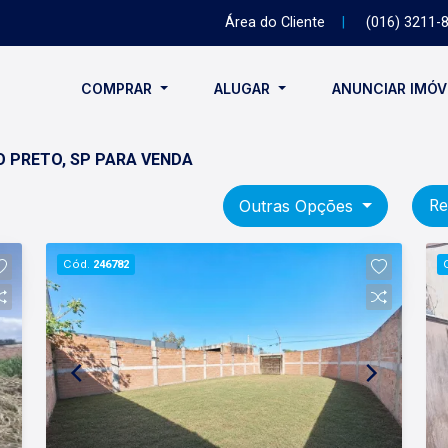
Área do Cliente
|
(016) 3211-
COMPRAR
ALUGAR
ANUNCIAR IMÓ
O PRETO, SP PARA VENDA
Outras Opções
Re
Cód.
246782