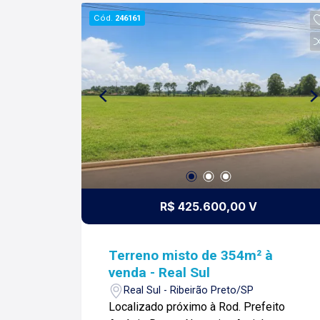
Cód.
246161
R$ 425.600,00 V
Terreno misto de 354m² à
venda - Real Sul
Real Sul - Ribeirão Preto/SP
Localizado próximo à Rod. Prefeito