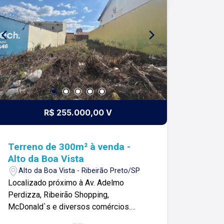
de 140 funcionários e parceiros de
negócios e ao longo da nossa
caminhada já administramos mais de
20.000 locações e realizamos mais de
3.000 vendas de imóveis. Temos o
maior inventário de cadastros de
imóveis de Ribeirão Preto e região com
mais de 20.000 opções, em todos os
cantos da cidade, para todos os
R$ 255.000,00 V
padrões e para todos os gostos de
nossos clientes. Se você deseja
comprar, alugar ou negociar seu próprio
Terreno de 300m² à venda -
imóvel, nós somos a imobiliária certa,
Alto da Boa Vista
porque para a Lago o que vale é o
Alto da Boa Vista - Ribeirão Preto/SP
relacionamento, portanto, venha tomar
Localizado próximo à Av. Adelmo
um café conosco em uma de nossas
Perdizza, Ribeirão Shopping,
três lojas: Lago Vendas - Av.
McDonald`s e diversos comércios.
Presidente Vargas, 407, Lago Locação
Terreno de 300m² com: -Espaço amplo;