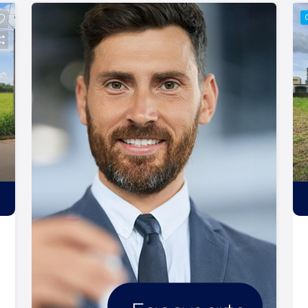
verdadeiro sentido de tudo que
fazemos. Todos os dias construímos
laços fortes e indeléveis com nossos
proprietários e clientes. Somos uma
imobiliária que equilibra a
tradicionalidade com o arrojo e a força
comercial da atualidade. A Lago é sua
principal imobiliária em Ribeirão Preto!