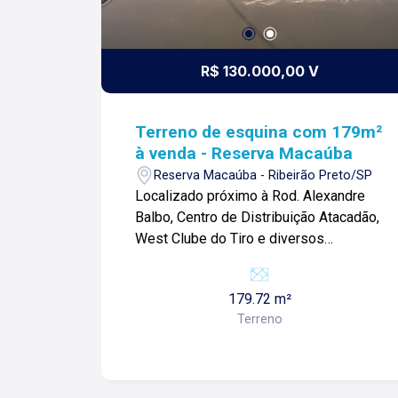
R$ 130.000,00 V
Terreno de esquina com 179m²
à venda - Reserva Macaúba
Reserva Macaúba - Ribeirão Preto/SP
Localizado próximo à Rod. Alexandre
Balbo, Centro de Distribuição Atacadão,
West Clube do Tiro e diversos
comércios. Terreno de 179m² com: -
Espaço amplo; -De esquina; -Ideal para
179.72 m²
investidores; Para mais informações e
Terreno
agendar visita, entre em contato. Lago
Imóveis - Desde 1987 construindo
relacionamentos e confiança com
nossos clientes e proprietários!