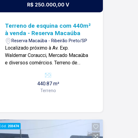
R$ 250.000,00 V
Terreno de esquina com 440m²
à venda - Reserva Macaúba
Reserva Macaúba - Ribeirão Preto/SP
Localizado próximo à Av. Exp.
Waldemar Coraucci, Mercado Macaúba
e diversos comércios. Terreno de
esquina com: -440m²; -Espaço amplo; -
Boa topografia; -Pronto para construir;
440.87 m²
Para mais informações e agendamento
Terreno
de visita, entre em contato. Lago
Imóveis - desde 1987 construindo
relacionamentos e confiança com
clientes e proprietários.
Cód.
203474