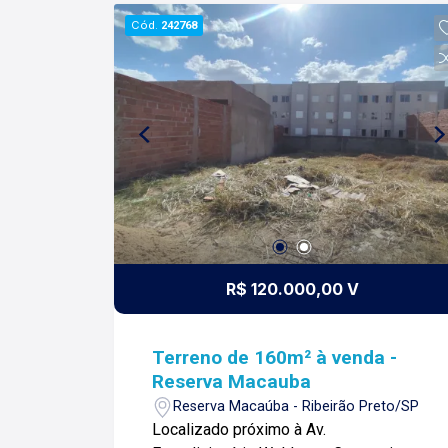
Cód.
242768
R$ 120.000,00 V
Terreno de 160m² à venda -
Reserva Macauba
Reserva Macaúba - Ribeirão Preto/SP
Localizado próximo à Av.