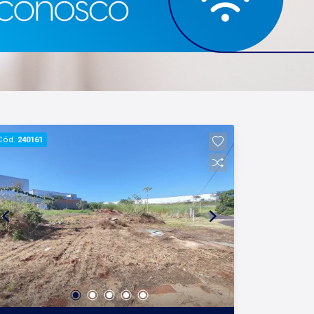
Cód.
240161