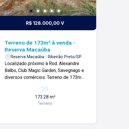
R$ 128.000,00 V
Terreno de 173m² à venda -
Reserva Macaúba
Reserva Macaúba - Ribeirão Preto/SP
Localizado próximo à Rod. Alexandre
Balbo, Club Magic Garden, Savegnago e
diversos comércios. Terreno de 173m²
com: -Plano; -Ideal para investimentos;
Para mais informações e agendamento
173.28 m²
de visita, entre em contato. Lago
Terreno
Imóveis desde 1987 construindo
relacionamentos e confiança com
clientes e proprietários.