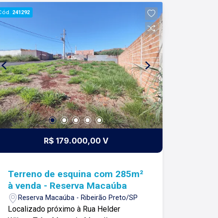
Cód.
241292
R$ 179.000,00 V
Terreno de esquina com 285m²
à venda - Reserva Macaúba
Reserva Macaúba - Ribeirão Preto/SP
Localizado próximo à Rua Helder