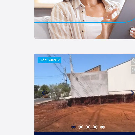
Cód.
240917