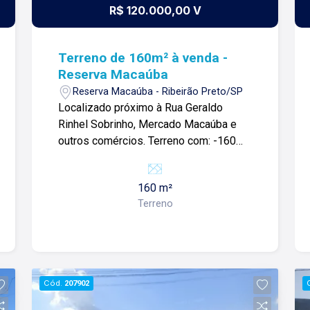
R$ 120.000,00 V
Terreno de 160m² à venda -
Reserva Macaúba
Reserva Macaúba - Ribeirão Preto/SP
Localizado próximo à Rua Geraldo
Rinhel Sobrinho, Mercado Macaúba e
outros comércios. Terreno com: -160m²;
-Ótima localização; -Rua sem saída;
Para mais informações e agendar
160 m²
visita, entre em contato. Lago Imóveis -
Terreno
Desde 1987 construindo
relacionamentos e confiança com
nossos clientes e proprietários!
Cód.
207902