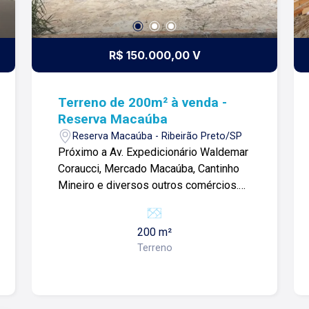
R$ 150.000,00 V
Terreno de 200m² à venda -
Reserva Macaúba
Reserva Macaúba - Ribeirão Preto/SP
Próximo a Av. Expedicionário Waldemar
Coraucci, Mercado Macaúba, Cantinho
Mineiro e diversos outros comércios.
Terreno de 200M² com: -Topografia
plana; -Pronto para construir; -Todo
200 m²
aproveitável; Para mais informações e
Terreno
agendar visita, entre em contato. Lago
Imóveis - Desde 1987 construindo
relacionamentos e confiança com
nossos clientes e proprietários!