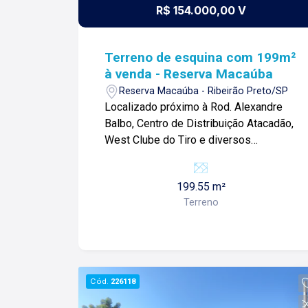
R$ 154.000,00 V
Terreno de esquina com 199m²
à venda - Reserva Macaúba
Reserva Macaúba - Ribeirão Preto/SP
Localizado próximo à Rod. Alexandre
Balbo, Centro de Distribuição Atacadão,
West Clube do Tiro e diversos
comércios. Terreno de 199m² com: -
Espaço amplo; -De esquina; -Ideal para
199.55 m²
investidores; Para mais informações e
Terreno
agendar visita, entre em contato. Lago
Imóveis - Desde 1987 construindo
relacionamentos e confiança com
nossos clientes e proprietários!
Cód.
226118