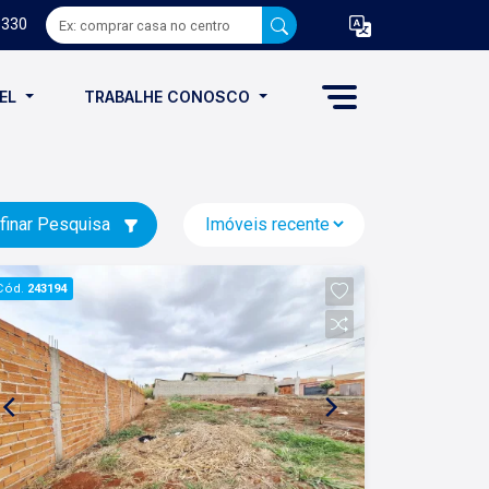
8330
VEL
TRABALHE CONOSCO
finar Pesquisa
Cód.
243194