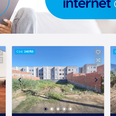
Cód.
240755