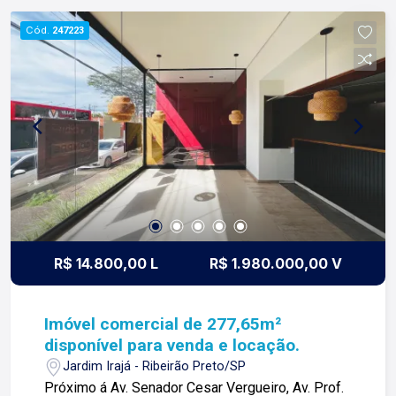
esta é a nossa missão, nosso propósito e o
Cód.
247223
verdadeiro sentido de tudo que fazemos. Todos
os dias construímos laços fortes e indeléveis
com nossos proprietários e clientes. Somos uma
imobiliária que equilibra a tradicionalidade com o
arrojo e a força comercial da atualidade. A Lago é
sua principal imobiliária em Ribeirão Preto!
R$ 14.800,00 L
R$ 1.980.000,00 V
Imóvel comercial de 277,65m²
disponível para venda e locação.
Jardim Irajá - Ribeirão Preto/SP
Próximo á Av. Senador Cesar Vergueiro, Av. Prof.