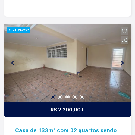
nossa missão, nosso propósito e o verdadeiro
sentido de tudo que fazemos. Todos os dias
construímos laços fortes e indeléveis com
nossos proprietários e clientes. Somos uma
Cód.
247277
imobiliária que equilibra a tradicionalidade com o
arrojo e a força comercial da atualidade. A Lago é
sua principal imobiliária em Ribeirão Preto!
R$ 2.200,00 L
Casa de 133m² com 02 quartos sendo