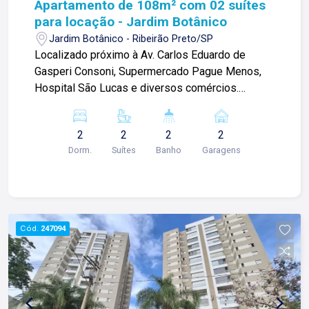
Apartamento de 108m² com 02 suítes
para locação - Jardim Botânico
Jardim Botânico - Ribeirão Preto/SP
Localizado próximo à Av. Carlos Eduardo de
Gasperi Consoni, Supermercado Pague Menos,
Hospital São Lucas e diversos comércios.
Apartamento de 108m² com: -02 suítes com
planejados e climatizados; -Escritório; -Sala
2
2
2
2
ampla; -Sacada gourmet; -Cozinha planejada;
Dorm.
Suítes
Banho
Garagens
-Área de serviço; -02 vagas de garagem. Para
mais informações e agendar visita, entre em
contato. Lago é RELACIONAMENTO! Desde 1987
esta é a nossa missão, nosso propósito e o
verdadeiro sentido de tudo que fazemos. Todos
Cód.
247094
os dias construímos laços fortes e indeléveis
com nossos proprietários e clientes. Somos uma
imobiliária que equilibra a tradicionalidade com o
arrojo e a força comercial da atualidade. A Lago é
sua principal imobiliária em Ribeirão Preto