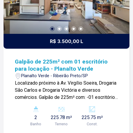
R$ 3.500,00 L
Galpão de 225m² com 01 escritório
para locação - Planalto Verde
Planalto Verde - Ribeirão Preto/SP
Localizado próximo à Av. Virgílio Soeira, Drogaria
São Carlos e Drogaria Victória e diversos
comércios. Galpão de 225m² com: -01 escritório;
-02 banheiro lavabo; -Área se Serviço; -Copa;
Para mais informações e agendar visita, entre em
2
225.78 m²
225.75 m²
contato. Lago é RELACIONAMENTO! Desde 1987
Banho
Terreno
Const.
esta é a nossa missão, nosso propósito e o
verdadeiro sentido de tudo que fazemos. Todos