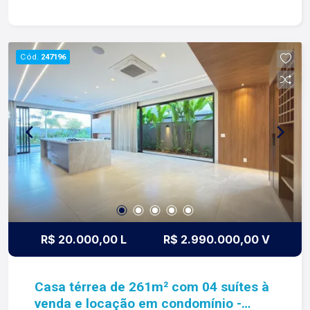
os dias construímos laços fortes e indeléveis
com nossos proprietários e clientes. Somos uma
imobiliária que equilibra a tradicionalidade com o
Cód.
247196
arrojo e a força comercial da atualidade. A Lago é
sua principal imobiliária em Ribeirão Preto
R$ 20.000,00 L
R$ 2.990.000,00 V
Casa térrea de 261m² com 04 suítes à
venda e locação em condomínio -