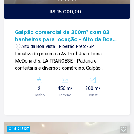
R$ 15.000,00 L
Galpão comercial de 300m² com 03
banheiros para locação - Alto da Boa
Vista
Alto da Boa Vista - Ribeirão Preto/SP
Localizado próximo à Av. Prof João Fiúsa,
McDonald`s, LA FRANCESE - Padaria e
confeitaria e diversos comércios. Galpão
comercial de 300m² com: -Espaço amplo; -Pé
direito alto; -Mezanino; -Copa; -Vitrine; -Ideal para
2
456 m²
300 m²
investimentos; Para mais informações e agendar
Banho
Terreno
Const.
visita, entre em contato. Lago é
RELACIONAMENTO! Desde 1987 esta é a nossa
missão, nosso propósito e o verdadeiro sentido
de tudo que fazemos. Todos os dias
construímos laços fortes e indeléveis com
Cód.
247127
nossos proprietários e clientes. Somos uma