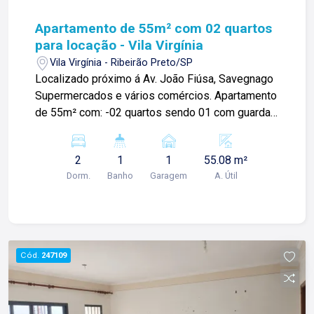
Apartamento de 55m² com 02 quartos
para locação - Vila Virgínia
Vila Virgínia - Ribeirão Preto/SP
Localizado próximo á Av. João Fiúsa, Savegnago
Supermercados e vários comércios. Apartamento
de 55m² com: -02 quartos sendo 01 com guarda
roupas; -01 banheiro social; -Sala 02 ambientes; -
Cozinha com gabinete; -Área de serviços; -01
2
1
1
55.08 m²
vaga de garagem; Para mais informações e
Dorm.
Banho
Garagem
A. Útil
agendar visita, entre em contato. Lago é
RELACIONAMENTO! Desde 1987 esta é a nossa
missão, nosso propósito e o verdadeiro sentido
de tudo que fazemos. Todos os dias
construímos laços fortes e indeléveis com
Cód.
247109
nossos proprietários e clientes. Somos uma
imobiliária que equilibra a tradicionalidade com o
arrojo e a força comercial da atualidade. A Lago é