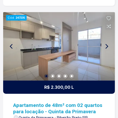
fortes e indeléveis com nossos proprietários e
clientes. Somos uma imobiliária que equilibra a
tradicionalidade com o arrojo e a força comercial
Cód.
247235
da atualidade. A Lago é sua principal imobiliária
em Ribeirão Preto!
R$ 2.300,00 L
Apartamento de 48m² com 02 quartos
para locação - Quinta da Primavera
Quinta da Primavera - Ribeirão Preto/SP