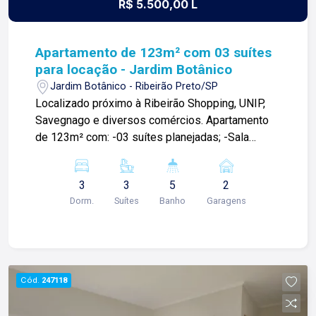
R$ 5.500,00 L
Apartamento de 123m² com 03 suítes
para locação - Jardim Botânico
Jardim Botânico - Ribeirão Preto/SP
Localizado próximo à Ribeirão Shopping, UNIP,
Savegnago e diversos comércios. Apartamento
de 123m² com: -03 suítes planejadas; -Sala
ampla 02 ambientes; -Varanda gourmet; -Cozinha;
-Área de serviço; -Lavabo; -02 vagas garagem.
3
3
5
2
Para mais informações e agendar visita, entre em
Dorm.
Suítes
Banho
Garagens
contato. Lago é RELACIONAMENTO! Desde 1987
esta é a nossa missão, nosso propósito e o
verdadeiro sentido de tudo que fazemos. Todos
os dias construímos laços fortes e indeléveis
com nossos proprietários e clientes. Somos uma
Cód.
247118
imobiliária que equilibra a tradicionalidade com o
arrojo e a força comercial da atualidade. A Lago é