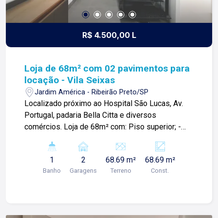
R$ 4.500,00 L
Loja de 68m² com 02 pavimentos para
locação - Vila Seixas
Jardim América - Ribeirão Preto/SP
Localizado próximo ao Hospital São Lucas, Av.
Portugal, padaria Bella Citta e diversos
comércios. Loja de 68m² com: Piso superior; -
Sala privativa com ar condicionado; -Copa; Piso
inferior: -Recepção climatizada; -Escritório com
1
2
68.69 m²
68.69 m²
ar condicionado; -01 lavabo; -Hall com armários;
Banho
Garagens
Terreno
Const.
-02 vagas de garagem rotativas; Para mais
informações e agendar visita, entre em contato.
Lago é RELACIONAMENTO! Desde 1987 esta é a
nossa missão, nosso propósito e o verdadeiro