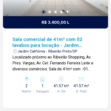
R$ 3.400,00 L
Sala comercial de 41m² com 02
lavabos para locação - Jardim
Califórnia
Jardim Califórnia - Ribeirão Preto/SP
Localizado próximo ao Ribeirão Shopping, Av.
Pres. Vargas, Av. Cel. Fernando Ferreira Leite e
diversos comércios. Sala de 41m² com: -01
escritório com banheiro; -01 lavabo; -Sala com
pia; -01 vaga de garagem; Condomínio com: -
2
1
41.57 m²
41.57 m²
Portaria 24h; -02 salas de reunião; -05
Banho
Garagem
A. Útil
A. Total
elevadores sendo 04 sociais e 01 de serviço; -
Café com deck externo; -Centro fitness; -SPA;
Para mais informações e agendar visita, entre em
contato. Lago é RELACIONAMENTO! Desde 1987