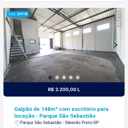
construímos laços fortes e indeléveis com
nossos proprietários e clientes. Somos uma
Cód.
247178
imobiliária que equilibra a tradicionalidade com o
arrojo e a força comercial da atualidade. A Lago é
sua principal imobiliária em Ribeirão Preto!
R$ 3.200,00 L
Galpão de 148m² com escritório para
locação - Parque São Sebastião
Parque São Sebastião - Ribeirão Preto/SP