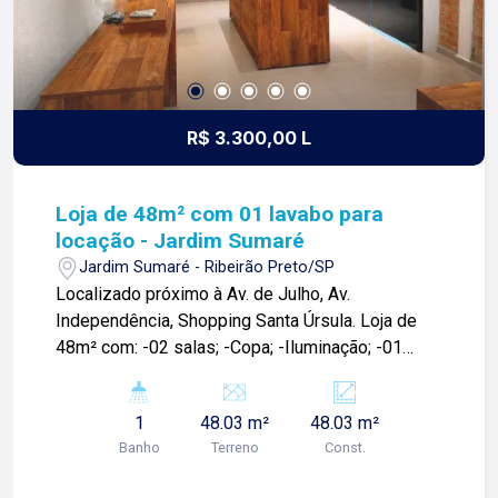
R$ 3.300,00 L
Loja de 48m² com 01 lavabo para
locação - Jardim Sumaré
Jardim Sumaré - Ribeirão Preto/SP
Localizado próximo à Av. de Julho, Av.
Independência, Shopping Santa Úrsula. Loja de
48m² com: -02 salas; -Copa; -Iluminação; -01
banheiro; Para mais informações e agendar visita,
entre em contato. Lago é RELACIONAMENTO!
1
48.03 m²
48.03 m²
Desde 1987 esta é a nossa missão, nosso
Banho
Terreno
Const.
propósito e o verdadeiro sentido de tudo que
fazemos. Todos os dias construímos laços