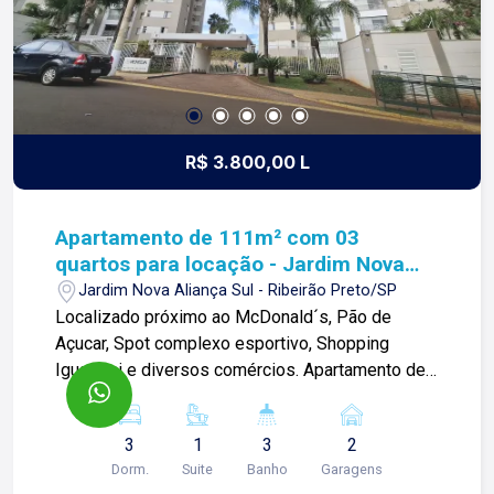
R$ 3.800,00 L
Apartamento de 111m² com 03
quartos para locação - Jardim Nova
Aliança Sul
Jardim Nova Aliança Sul - Ribeirão Preto/SP
Localizado próximo ao McDonald´s, Pão de
Açucar, Spot complexo esportivo, Shopping
Iguatemi e diversos comércios. Apartamento de
111m² com: -03 quartos climatizados com
armários sendo 01 suíte master com closet; -
3
1
3
2
Sala ampla 02 ambientes com ar condicionado e
Dorm.
Suite
Banho
Garagens
sacada; -01 lavabo; -Cozinha planejada; -Área de