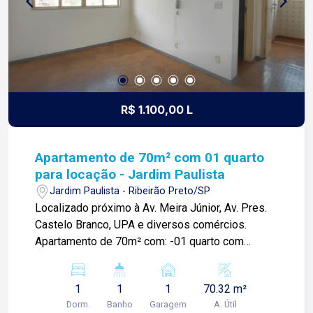
R$ 1.100,00 L
Apartamento de 70m² com 01 quarto
para locação - Jardim Paulista
Jardim Paulista - Ribeirão Preto/SP
Localizado próximo à Av. Meira Júnior, Av. Pres.
Castelo Branco, UPA e diversos comércios.
Apartamento de 70m² com: -01 quarto com
armários; -Sala; -Cozinha com gabinete; -Área de
serviços; -01 vaga de garagem; Para mais
1
1
1
70.32 m²
informações e agendar visita, entre em contato.
Dorm.
Banho
Garagem
A. Útil
Lago é RELACIONAMENTO! Desde 1987 esta é a