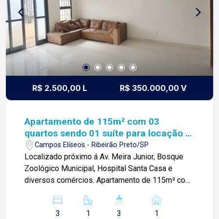
sua principal imobiliária em Ribeirão Preto!
R$ 2.500,00 L
R$ 350.000,00 V
Apartamento de 115m² com 03
quartos sendo 01 suíte para locação e
venda - Campos Elíseos
Campos Elíseos - Ribeirão Preto/SP
Localizado próximo á Av. Meira Junior, Bosque
Zoológico Municipal, Hospital Santa Casa e
diversos comércios. Apartamento de 115m² com:
-03 quartos sendo 01 suíte; -Sala 03 ambientes
com sacada; -Cozinha com gabinete; -Área de
3
1
3
1
serviço; -01 banheiro social; -01 lavabo; -01 vaga