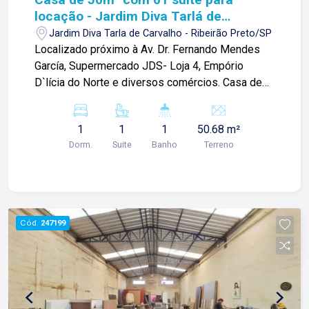
locação - Jardim Diva Tarlá de
Carvalho
Jardim Diva Tarla de Carvalho - Ribeirão Preto/SP
Localizado próximo à Av. Dr. Fernando Mendes
García, Supermercado JDS- Loja 4, Empório
D`lícia do Norte e diversos comércios. Casa de
50m² com: -01 suíte; -Cozinha; -Sacada; -Área de
serviço. Para mais informações e agendar visita,
1
1
1
50.68 m²
entre em contato. Lago é RELACIONAMENTO!
Dorm.
Suite
Banho
Terreno
Desde 1987 esta é a nossa missão, nosso
propósito e o verdadeiro sentido de tudo que
fazemos. Todos os dias construímos laços
fortes e indeléveis com nossos proprietários e
clientes. Somos uma imobiliária que equilibra a
Cód.
247199
tradicionalidade com o arrojo e a força comercial
da atualidade. A Lago é sua principal imobiliária
em Ribeirão Preto!