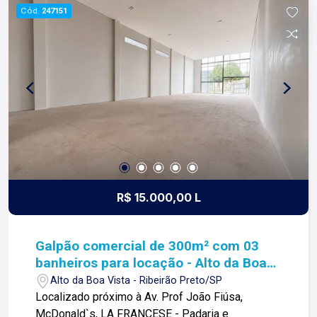
sentido de tudo que fazemos. Todos os dias
Cód.
247151
construímos laços fortes e indeléveis com
nossos proprietários e clientes. Somos uma
imobiliária que equilibra a tradicionalidade com o
arrojo e a força comercial da atualidade. A Lago é
sua principal imobiliária em Ribeirão Preto!
R$ 15.000,00 L
Galpão comercial de 300m² com 03
banheiros para locação - Alto da Boa
Vista
Alto da Boa Vista - Ribeirão Preto/SP
Localizado próximo à Av. Prof João Fiúsa,
McDonald`s, LA FRANCESE - Padaria e