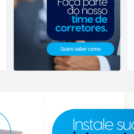
padrões e para todos os gostos de
nossos clientes. Se você deseja
comprar, alugar ou negociar seu próprio
imóvel, nós somos a imobiliária certa,
porque para a Lago o que vale é o
relacionamento, portanto, venha tomar
um café conosco em uma de nossas
três lojas: Lago Vendas - Av.
Presidente Vargas, 407, Lago Locação
- Rua Barão do Amazonas, 1700 e Lago
Administrativo/Cadastro - Rua Altino
Arantes, 644.