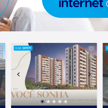
Cód.
247271