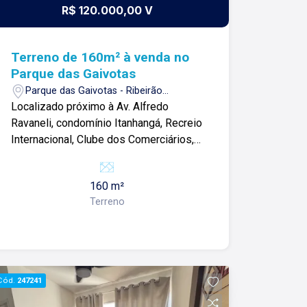
R$ 120.000,00 V
Terreno de 160m² à venda no
Parque das Gaivotas
Parque das Gaivotas - Ribeirão
Preto/SP
Localizado próximo à Av. Alfredo
Ravaneli, condomínio Itanhangá, Recreio
Internacional, Clube dos Comerciários,
Atacadão e outros comércios. Terreno
plano de 160m² com: -Rua asfaltada; -
160 m²
Rede elétrica e iluminação pública; -
Terreno
Calçada e mureta; Para mais
informações e agendar visita, entre em
contato. Lago é Relacionamento! Esta é
a nossa missão, nosso propósito e o
verdadeiro sentido de tudo que
Cód.
247241
fazemos. Todos os dias construímos
laços fortes e indeléveis com nossos