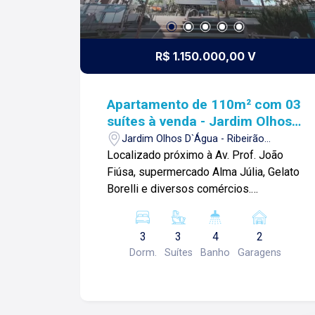
R$ 1.150.000,00 V
Apartamento de 110m² com 03
suítes à venda - Jardim Olhos
D`Água
Jardim Olhos D`Água - Ribeirão
Preto/SP
Localizado próximo à Av. Prof. João
Fiúsa, supermercado Alma Júlia, Gelato
Borelli e diversos comércios.
Apartamento de 110m² com: -03 suítes;
-01 lavabo; -Sala 02 ambientes; -
3
3
4
2
Cozinha americana; -Varanda gourmet;
Dorm.
Suítes
Banho
Garagens
-Área de serviço; -02 vagas de
garagem; Diferencial : - Completo em
marcenaria; - 04 aparelhos de Ar
condicionado; - Vista livre para o Lago; -