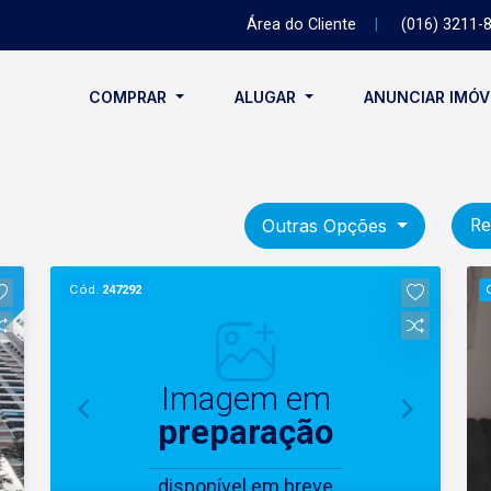
Área do Cliente
|
(016) 3211-
COMPRAR
ALUGAR
ANUNCIAR IMÓ
Outras Opções
Re
Cód.
247292
Imagem em
preparação
disponível em breve