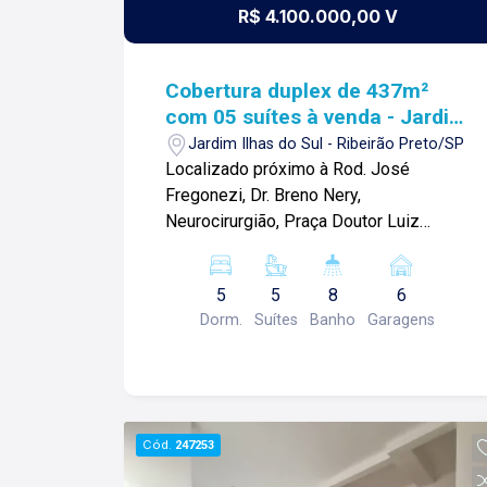
R$ 4.100.000,00 V
Cobertura duplex de 437m²
com 05 suítes à venda - Jardim
Ilhas do Sul
Jardim Ilhas do Sul - Ribeirão Preto/SP
Localizado próximo à Rod. José
Fregonezi, Dr. Breno Nery,
Neurocirurgião, Praça Doutor Luiz
Antonio Passini Rossi e diversos
comércios. Cobertura duplex de 437m²
5
5
8
6
com: -05 suítes; -Sala 03 ambientes;
Dorm.
Suítes
Banho
Garagens
-01 banheiro social; -Varanda gourmet
com hidromassagem; -Cozinha; -
Despensa; -Área de serviço; -
Dependência de serviço; -06 vagas de
garagem; Diferenciais do imóvel: -
Cód.
247253
Nunca habitado; -Vista panorâmica; -
Ponto para ares-condicionados; -