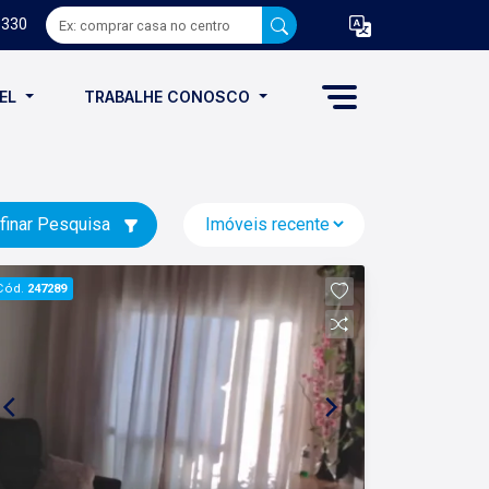
8330
VEL
TRABALHE CONOSCO
finar Pesquisa
Cód.
247289