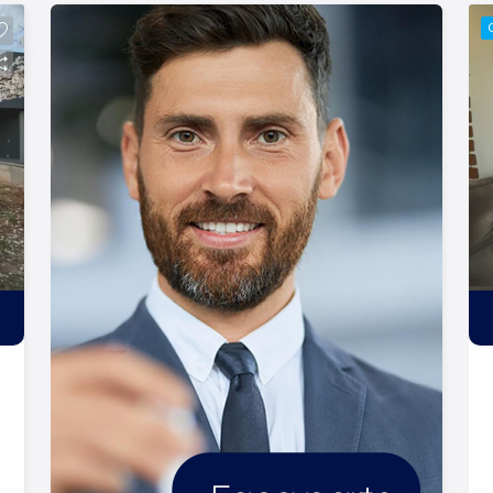
Relacionamento! Esta é a nossa
missão, nosso propósito e o
verdadeiro sentido de tudo que
fazemos. Todos os dias construímos
laços fortes e indeléveis com nossos
proprietários e clientes. Somos uma
imobiliária que, desde a nossa
fundação em 1987, equilibra a
tradicionalidade com o arrojo e a força
comercial da atualidade. Temos mais
de 140 funcionários e parceiros de
negócios e ao longo da nossa
caminhada já administramos mais de
20.000 locações e realizamos mais de
3.000 vendas de imóveis. Temos o
maior inventário de cadastros de
imóveis de Ribeirão Preto e região com
mais de 20.000 opções, em todos os
cantos da cidade, para todos os