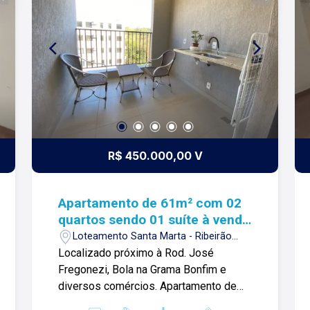
mercado; -Coworking -Espaço Delivery
-Bicicletário -Espaço Pet -Salão de
festas -Quadra recreativa Obs.: Os
valores de condomínio e IPTU são
ilustrativos. Para mais informações e
agendar visita, entre em contato.
R$ 450.000,00 V
Apartamento de 61m² com 02
quartos sendo 01 suíte à venda
-Terras de Santa Martha
Loteamento Santa Marta - Ribeirão
Preto/SP
Localizado próximo à Rod. José
Fregonezi, Bola na Grama Bonfim e
diversos comércios. Apartamento de
61m² com: -02 quartos, sendo 1 suíte