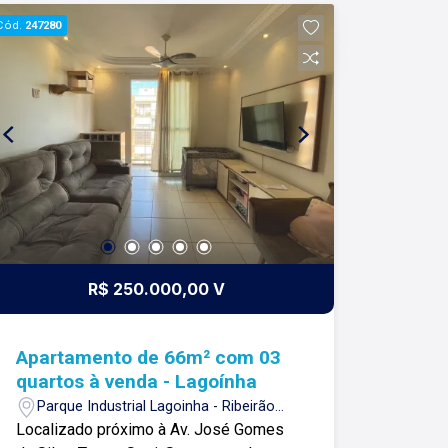
construindo relacionamentos e
Cód.
247280
confiança com nossos clientes e
proprietários!
R$ 250.000,00 V
Apartamento de 66m² com 03
quartos à venda - Lagoínha
Parque Industrial Lagoinha - Ribeirão
Preto/SP
Localizado próximo à Av. José Gomes