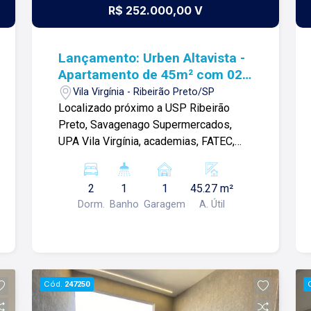
R$ 252.000,00 V
Lançamento: Urben Altavista -
Apartamento de 45m² com 02
quartos e varanda à venda -
Vila Virgínia - Ribeirão Preto/SP
Vila Virgínia
Localizado próximo a USP Ribeirão
Preto, Savagenago Supermercados,
UPA Vila Virgínia, academias, FATEC,
escolas e diversos serviços .
Apartamento de 45m² com: -02 quartos;
2
1
1
45.27 m²
-01 banheiro social; -Espaços
Dorm.
Banho
Garagem
A. Útil
integrados; -Varanda com lavanderia
integrada; -02 pontos para aparelhos ar-
condicionado; -01 vaga de garagem;
Condomínio com: -Portaria 24h; -
Piscina com deck molhado; -Academia;
Cód.
247250
-Churrasqueira com pergolado; -
Brinquedoteca; -Playground; -Mini