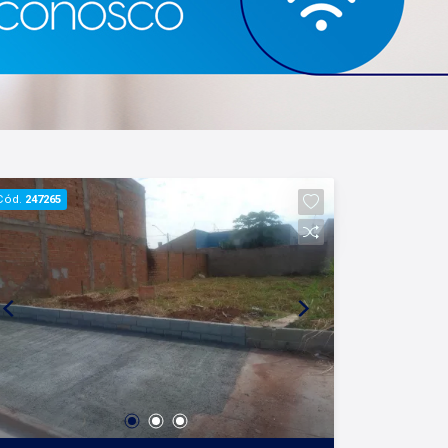
tradicionalidade com o arrojo e a força
comercial da atualidade. A Lago é sua
principal imobiliária em Ribeirão Preto!
Cód.
247265