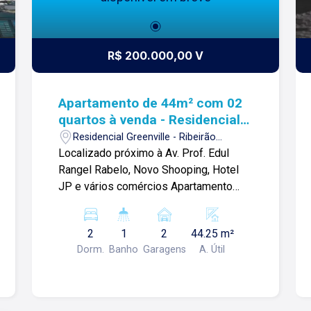
R$ 200.000,00 V
Apartamento de 44m² com 02
quartos à venda - Residencial
Greenville
Residencial Greenville - Ribeirão
Preto/SP
Localizado próximo à Av. Prof. Edul
Rangel Rabelo, Novo Shooping, Hotel
JP e vários comércios Apartamento
térreo de 44m² com: -02 quartos sendo
1 com armário; -Ar condicionado; -Sala
2
1
2
44.25 m²
com balcão; -Banheiro social com
Dorm.
Banho
Garagens
A. Útil
blindex e gabinete; -Cozinha planejada ;
-Área de serviços -02 vaga de
garagem; Para mais informações e
agendar visita, entre em contato. Lago é