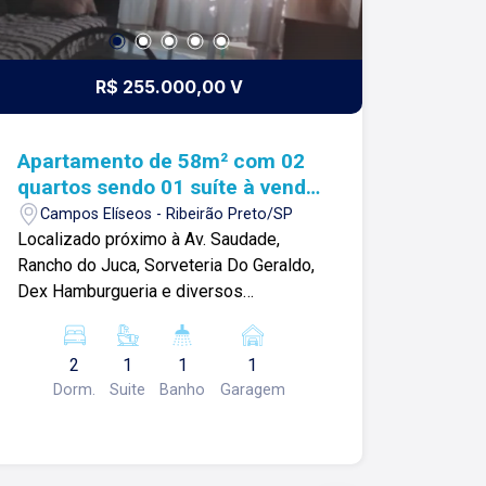
R$ 255.000,00 V
Apartamento de 58m² com 02
quartos sendo 01 suíte à venda
- Campos Elíseos
Campos Elíseos - Ribeirão Preto/SP
Localizado próximo à Av. Saudade,
Rancho do Juca, Sorveteria Do Geraldo,
Dex Hamburgueria e diversos
comércios. Apartamento de 58m² com:
-02 quartos, sendo 01 suíte; -Sala 02
2
1
1
1
ambientes com sacada; -Cozinha; -01
Dorm.
Suite
Banho
Garagem
banheiro social; -Área de serviço; -01
vaga de garagem; Para mais
informações e agendar visita, entre em
contato. Lago Imóveis - Desde 1987