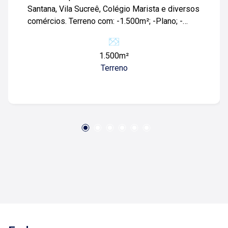
Santana, Vila Sucreê, Colégio Marista e diversos
comércios. Terreno com: -1.500m²; -Plano; -
Murado; -Portão; Para mais informações e
agendar visita, entre em contato. Lago é
1.500m²
Relacionamento! Esta é a nossa missão, nosso
Terreno
propósito e o verdadeiro sentido de tudo que
fazemos. Todos os dias construímos laços
fortes e indeléveis com nossos proprietários e
clientes. Somos uma imobiliária que, desde a
nossa fundação em 1987, equilibra a
tradicionalidade com o arrojo e a força comercial
da atualidade. Temos mais de 140 funcionários
e parceiros de negócios e ao longo da nossa
caminhada já administramos mais de 20.000
locações e realizamos mais de 3.000 vendas de
imóveis. Temos o maior inventário de cadastros
de imóveis de Ribeirão Preto e região com mais
de 20.000 opções, em todos os cantos da