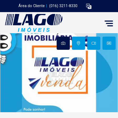
Área do Cliente
|
(016) 3211-8330