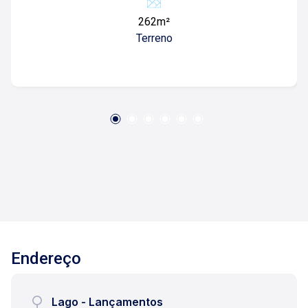
visita, entre em contato. Lago Imóveis - Desde
262m²
1987 construindo relacionamentos e confiança
Terreno
com nossos clientes e proprietários!
Endereço
Lago - Lançamentos