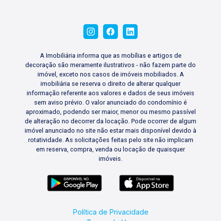
comportamento do mercado e está preparada
para orientar você durante todas as etapas da
locação.Se você está procurando um apartamento
para alugar ou deseja conhecer as melhores
A Imobiliária informa que as mobílias e artigos de
oportunidades disponíveis na cidade, fale com
decoração são meramente ilustrativos - não fazem parte do
nossos especialistas. Teremos prazer em ajudar
imóvel, exceto nos casos de imóveis mobiliados. A
você a encontrar o imóvel ideal para a sua
imobiliária se reserva o direito de alterar qualquer
próxima fase.
informação referente aos valores e dados de seus imóveis
sem aviso prévio. O valor anunciado do condomínio é
aproximado, podendo ser maior, menor ou mesmo passível
de alteração no decorrer da locação. Pode ocorrer de algum
imóvel anunciado no site não estar mais disponível devido à
rotatividade. As solicitações feitas pelo site não implicam
em reserva, compra, venda ou locação de quaisquer
imóveis.
Política de Privacidade