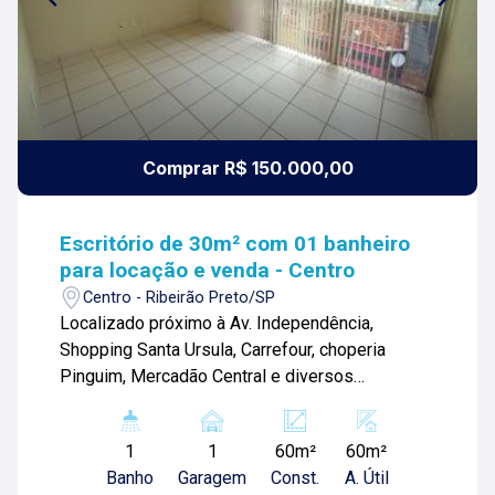
Comprar R$ 150.000,00
Escritório de 30m² com 01 banheiro
para locação e venda - Centro
Centro - Ribeirão Preto/SP
Localizado próximo à Av. Independência,
Shopping Santa Ursula, Carrefour, choperia
Pinguim, Mercadão Central e diversos
comércios. Escritório de 30m² com: -Espaço
amplo; -01 banheiro social; -Ideal para
1
1
60m²
60m²
investidores; Para mais informações e agendar
Banho
Garagem
Const.
A. Útil
visita, entre em contato. Lago é Relacionamento!