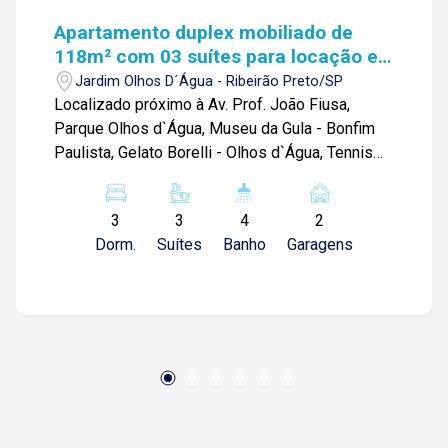
Apartamento duplex mobiliado de
118m² com 03 suítes para locação e
venda - Jardim Olhos D`Água
Jardim Olhos D´Água - Ribeirão Preto/SP
Localizado próximo à Av. Prof. João Fiusa,
Parque Olhos d`Água, Museu da Gula - Bonfim
Paulista, Gelato Borelli - Olhos d`Água, Tennis
Country Club, Colégio Pequeno Príncipe (CPP) -
Educação Infantil, Ensino Fundamental e Ensino
3
3
4
2
Médio e diversos comércios. Apartamento
Dorm.
Suítes
Banho
Garagens
duplex de 118m² com: -03 suítes; -Sala 02
ambientes; -Escritório; -01 lavabo; -Cozinha; -
Despensa; -Área de serviço; -Sacada gourmet;
-02 vagas de garagem; Diferenciais do imóvel: -
Rico em armários planejados; -Projeto
luminotécnico; -Sacada fechada com vidro; -
Ares-condicionados; -Mobiliado; -Adega; -
Persianas blackouts; -Cortinas blackouts
instaladas; -Box e espelhos instalados; -