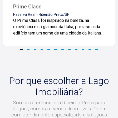
Prime Class
Reserva Real - Ribeirão Preto/SP
O Prime Class foi inspirado na beleza, na
excelência e no glamour da Itália, por isso cada
edifício tem um nome de uma cidade da Italiana.
Por exemplo... Veneza é conhecida por ser a
cidade do amor à primeira vista; Verona é uma
caminhada pela história; Milão e Turin, cidades da
cultura elegante; Roma, a cidade eterna. O Prime
Class é a primeira classe do mais belo. Um
empreendimento único, feito com detalhes de
uma verdadeira obra de arte. Localizado na zona
Por que escolher a Lago
Leste de Ribeirão Preto, no bairro Reserva Real,
Imobiliária?
área de garnde expansão da cidade! Próximo aos
Supermercados Big Compra e Mialich, à Avenida
Somos referência em Ribeirão Preto para
Henri Nestlé, Novo Shopping, e fácil acesso a
aluguel, compra e venda de imóveis. Conte
toda a cidade. - Torres com elevador; - Somente
com atendimento especializado e soluções
quatro apartamentos por andar; - Varanda; -