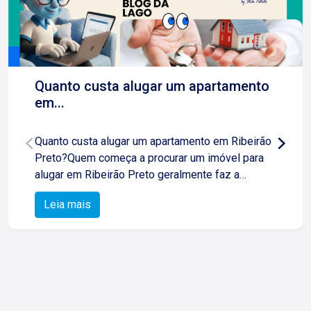
Quanto custa alugar um apartamento
em...
Quanto custa alugar um apartamento em Ribeirão
Preto?Quem começa a procurar um imóvel para
alugar em Ribeirão Preto geralmente faz a
mesma pergunta: quanto custa morar na cidade?
Leia mais
A resposta é simples: não existe um único valor.
O mercado de locação é bastante dinâmico e
diversos fatores influenciam diretamente no
preço de um apartamento.Mais importante do que
buscar um valor específico é entender quais
características tornam um imóvel mais valorizado
e como encontrar a opção que realmente atende