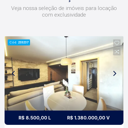
140 funcionários e parceiros de negócios e ao
Veja nossa seleção de imóveis para locação
longo da nossa caminhada já administramos
com exclusividade
mais de 20.000 locações e realizamos mais de
3.000 vendas de imóveis. Temos o maior
inventário de cadastros de imóveis de Ribeirão
Preto e região com mais de 20.000 opções, em
Cód.
233237
todos os cantos da cidade, para todos os
padrões e para todos os gostos de nossos
clientes. Se você deseja comprar, alugar ou
negociar seu próprio imóvel, nós somos a
imobiliária certa, porque para a Lago o que vale
é o relacionamento, portanto, venha tomar um
café conosco em uma de nossas três lojas:
Lago Vendas - Av. Presidente Vargas, 407, Lago
Locação - Rua Barão do Amazonas, 1700 e Lago
Administrativo/Cadastro - Rua Altino Arantes,
644.
R$ 8.500,00 L
R$ 1.380.000,00 V