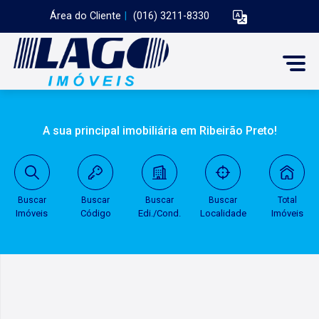
Área do Cliente
|
(016) 3211-8330
A sua principal imobiliária em Ribeirão Preto!
Buscar
Buscar
Buscar
Buscar
Total
Imóveis
Código
Edi./Cond.
Localidade
Imóveis